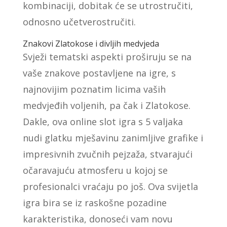
kombinaciji, dobitak će se utrostručiti,
odnosno učetverostručiti.
Znakovi Zlatokose i divljih medvjeda
Svježi tematski aspekti proširuju se na
vaše znakove postavljene na igre, s
najnovijim poznatim licima vaših
medvjeđih voljenih, pa čak i Zlatokose.
Dakle, ova online slot igra s 5 valjaka
nudi glatku mješavinu zanimljive grafike i
impresivnih zvučnih pejzaža, stvarajući
očaravajuću atmosferu u kojoj se
profesionalci vraćaju po još. Ova svijetla
igra bira se iz raskošne pozadine
karakteristika, donoseći vam novu