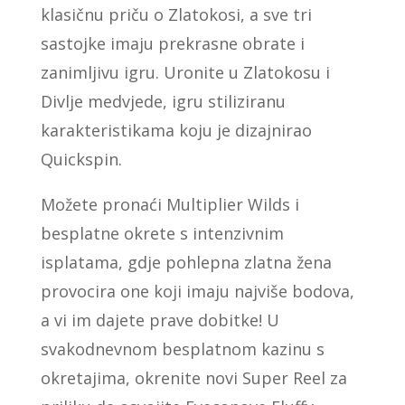
klasičnu priču o Zlatokosi, a sve tri
sastojke imaju prekrasne obrate i
zanimljivu igru. Uronite u Zlatokosu i
Divlje medvjede, igru ​​​​stiliziranu
karakteristikama koju je dizajnirao
Quickspin.
Možete pronaći Multiplier Wilds i
besplatne okrete s intenzivnim
isplatama, gdje pohlepna zlatna žena
provocira one koji imaju najviše bodova,
a vi im dajete prave dobitke! U
svakodnevnom besplatnom kazinu s
okretajima, okrenite novi Super Reel za