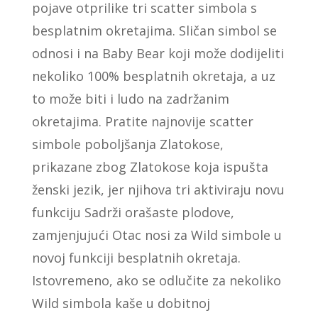
pojave otprilike tri scatter simbola s
besplatnim okretajima. Sličan simbol se
odnosi i na Baby Bear koji može dodijeliti
nekoliko 100% besplatnih okretaja, a uz
to može biti i ludo na zadržanim
okretajima. Pratite najnovije scatter
simbole poboljšanja Zlatokose,
prikazane zbog Zlatokose koja ispušta
ženski jezik, jer njihova tri aktiviraju novu
funkciju Sadrži orašaste plodove,
zamjenjujući Otac nosi za Wild simbole u
novoj funkciji besplatnih okretaja.
Istovremeno, ako se odlučite za nekoliko
Wild simbola kaše u dobitnoj