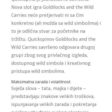
Nova slot igra Goldilocks and the Wild
Carries neće pretjerivati ​​ni sa čim
konkretno (ali možda sa wild simbolima) i
to je odlična stvar za početnike na
tržištu. Quickspinov Goldilocks and the
Wild Carries savršeno odgovara drugoj
grupi zbog svog privlačnog izgleda,
dostupnog wild simbola i kreativnog
pristupa wild simbolima.
Maksimalna zarada i volatilnost
Svježa slova – tata, majka i dijete –
predstavljaju znakove velikih troškova,
ispunjavanja velikih zarada i pokretanja