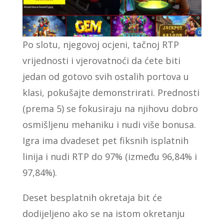
Po slotu, njegovoj ocjeni, tačnoj RTP
vrijednosti i vjerovatnoći da ćete biti
jedan od gotovo svih ostalih portova u
klasi, pokušajte demonstrirati. Prednosti
(prema 5) se fokusiraju na njihovu dobro
osmišljenu mehaniku i nudi više bonusa.
Igra ima dvadeset pet fiksnih isplatnih
linija i nudi RTP do 97% (između 96,84% i
97,84%).
Deset besplatnih okretaja bit će
dodijeljeno ako se na istom okretanju