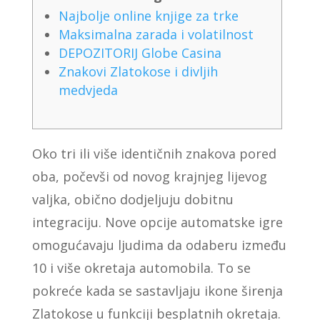
Najbolje online knjige za trke
Maksimalna zarada i volatilnost
DEPOZITORIJ Globe Casina
Znakovi Zlatokose i divljih
medvjeda
Oko tri ili više identičnih znakova pored
oba, počevši od novog krajnjeg lijevog
valjka, obično dodjeljuju dobitnu
integraciju. Nove opcije automatske igre
omogućavaju ljudima da odaberu između
10 i više okretaja automobila. To se
pokreće kada se sastavljaju ikone širenja
Zlatokose u funkciji besplatnih okretaja.