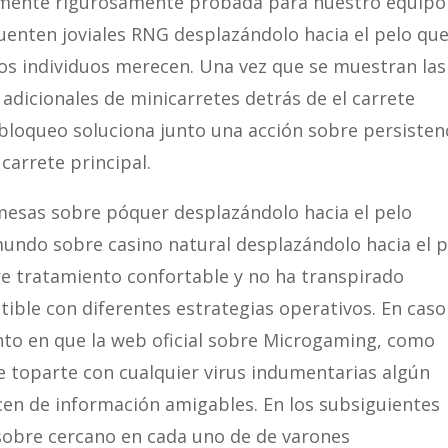
ualmente rigurosamente probada para nuestro equipo
uenten joviales RNG desplazándolo hacia el pelo qu
los individuos merecen. Una vez que se muestran las
dicionales de minicarretes detrás de el carrete
loqueo soluciona junto una acción sobre persisten
carrete principal.
mesas sobre póquer desplazándolo hacia el pelo
undo sobre casino natural desplazándolo hacia el p
e tratamiento confortable y no ha transpirado
ble con diferentes estrategias operativos. En caso
to en que la web oficial sobre Microgaming, como
de toparte con cualquier virus indumentarias algún
cen de información amigables. En los subsiguientes
obre cercano en cada uno de de varones