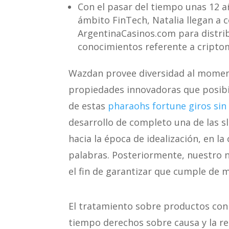
Con el pasar del tiempo unas 12 a
ámbito FinTech, Natalia llegan a 
ArgentinaCasinos.com para distrib
conocimientos referente a criptom
Wazdan provee diversidad al momen
propiedades innovadoras que posibi
de estas
pharaohs fortune giros sin
desarrollo de completo una de las sl
hacia la época de idealización, en la
palabras. Posteriormente, nuestro 
el fin de garantizar que cumple de 
El tratamiento sobre productos con 
tiempo derechos sobre causa y la r