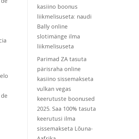
 de
kasiino boonus
e
liikmelisuseta: naudi
Bally online
slotimänge ilma
cia
liikmelisuseta
Parimad ZA tasuta
pärisraha online
elo
kasiino sissemakseta
vulkan vegas
 de
keerutuste boonused
2025. Saa 100% tasuta
keerutusi ilma
sissemakseta Lõuna-
Aafrika