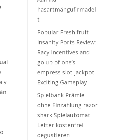
n
hasartmängufirmadel
t
Popular Fresh fruit
Insanity Ports Review:
Racy Incentives and
ual
go up of one’s
e
empress slot jackpot
a y
Exciting Gameplay
tán
Spielbank Prämie
ohne Einzahlung razor
shark Spielautomat
Letter kostenfrei
ro
degustieren