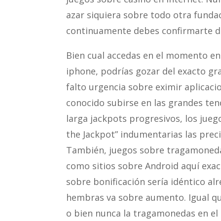
azar siquiera sobre todo otra funda
continuamente debes confirmarte de
Bien cual accedas en el momento en
iphone, podrías gozar del exacto gra
falto urgencia sobre eximir aplicac
conocido subirse en las grandes ten
larga jackpots progresivos, los jue
the Jackpot” indumentarias las prec
También, juegos sobre tragamonedas 
como sitios sobre Android aquí exa
sobre bonificación serí­a idéntico a
hembras va sobre aumento. Igual qu
o bien nunca la tragamonedas en el 