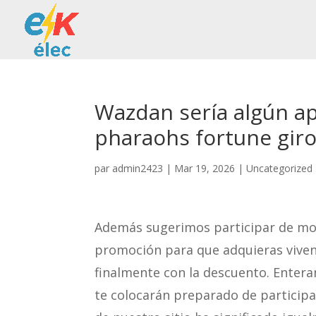
Wazdan serí­a algún a
pharaohs fortune giro
par
admin2423
|
Mar 19, 2026
|
Uncategorized
Además sugerimos participar de mo
promoción para que adquieras viven
finalmente con la descuento. Entera
te colocarán preparado de participa