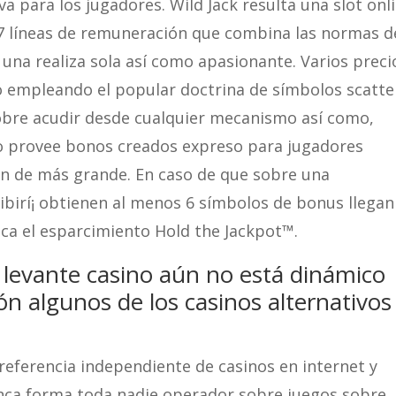
a para los jugadores. Wild Jack resulta una slot onl
27 líneas de remuneración que combina las normas d
una realiza sola así­ como apasionante. Varios preci
 empleando el popular doctrina de símbolos scatte
obre acudir desde cualquier mecanismo así­ como,
o provee bonos creados expreso para jugadores
ón de más grande. En caso de que sobre una
ibirí¡ obtienen al menos 6 símbolos de bonus llegan
ica el esparcimiento Hold the Jackpot™.
 levante casino aún no está dinámico
ión algunos de los casinos alternativos
 referencia independiente de casinos en internet y
unca forma toda nadie operador sobre juegos sobre