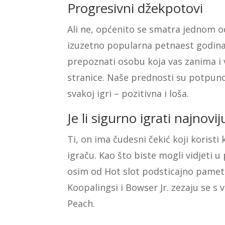
Progresivni džekpotovi
Ali ne, općenito se smatra jednom od 
izuzetno popularna petnaest godina n
prepoznati osobu koja vas zanima i 
stranice. Naše prednosti su potpuno
svakoj igri – pozitivna i loša.
Je li sigurno igrati najnov
Ti, on ima čudesni čekić koji korist
igraču. Kao što biste mogli vidjeti 
osim od Hot slot podsticajno pametn
Koopalingsi i Bowser Jr. zezaju se s
Peach.