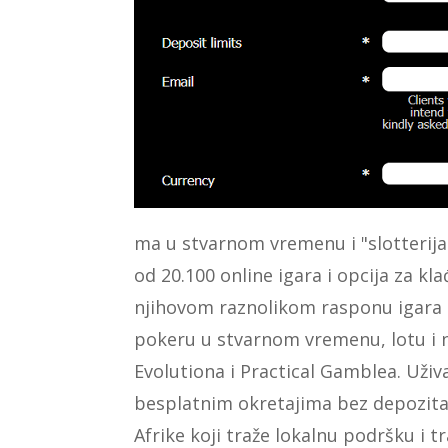
ma u stvarnom vremenu i "slotterija
od 20.100 online igara i opcija za kl
njihovom raznolikom rasponu igara 
pokeru u stvarnom vremenu, lotu i 
Evolutiona i Practical Gamblea. Uži
besplatnim okretajima bez depozita,
Afrike koji traže lokalnu podršku i t