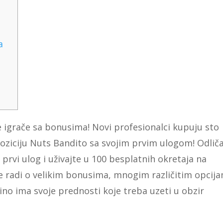
a
je igrače sa bonusima! Novi profesionalci kupuju sto
oziciju Nuts Bandito sa svojim prvim ulogom! Odlič
 prvi ulog i uživajte u 100 besplatnih okretaja na
se radi o velikim bonusima, mnogim različitim opcij
zino ima svoje prednosti koje treba uzeti u obzir