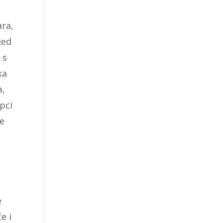
ara,
jed
 s
ka
,
pci
še
e
e i