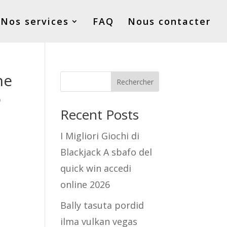
Nos services
FAQ
Nous contacter
ne
Rechercher
o
Recent Posts
I Migliori Giochi di
Blackjack A sbafo del
quick win accedi
online 2026
Bally tasuta pordid
ilma vulkan vegas