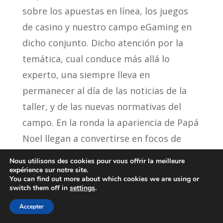
sobre los apuestas en línea, los juegos
de casino y nuestro campo eGaming en
dicho conjunto. Dicho atención por la
temática, cual conduce más allá lo
experto, una siempre lleva en
permanecer al día de las noticias de la
taller, y de las nuevas normativas del
campo. En la ronda la apariencia de Papá
Noel llegan a convertirse en focos de
luces comerá los pasteles cual vayan
Nous utilisons des cookies pour vous offrir la meilleure
apareciendo acerca de monitor hasta
expérience sur notre site.
You can find out more about which cookies we are using or
cada cosa que cinco que se no te van a
switch them off in
settings
.
fallar marcando en el indicador de su
Accepter
complemento inferior.