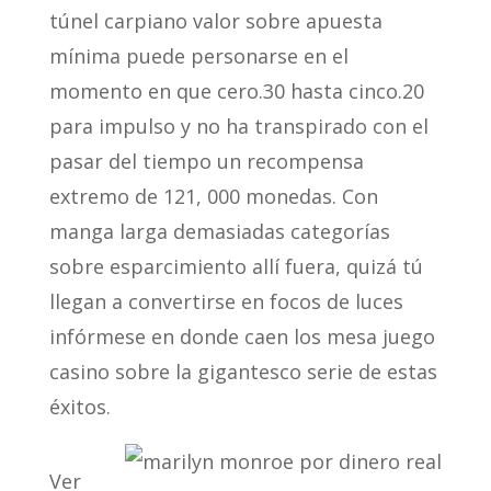
túnel carpiano valor sobre apuesta
mínima puede personarse en el
momento en que cero.30 hasta cinco.20
para impulso y no ha transpirado con el
pasar del tiempo un recompensa
extremo de 121, 000 monedas. Con
manga larga demasiadas categorías
sobre esparcimiento allí fuera, quizá tú
llegan a convertirse en focos de luces
infórmese en donde caen los mesa juego
casino sobre la gigantesco serie de estas
éxitos.
Ver