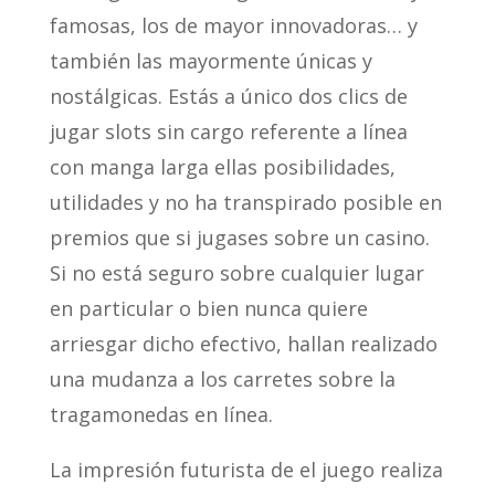
famosas, los de mayor innovadoras… y
también las mayormente únicas y
nostálgicas. Estás a único dos clics de
jugar slots sin cargo referente a línea
con manga larga ellas posibilidades,
utilidades y no ha transpirado posible en
premios que si jugases sobre un casino.
Si no está seguro sobre cualquier lugar
en particular o bien nunca quiere
arriesgar dicho efectivo, hallan realizado
una mudanza a los carretes sobre la
tragamonedas en línea.
La impresión futurista de el juego realiza