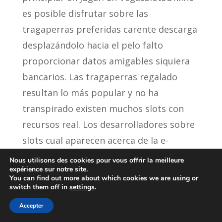
es posible disfrutar sobre las
tragaperras preferidas carente descarga
desplazándolo hacia el pelo falto
proporcionar datos amigables siquiera
bancarios. Las tragaperras regalado
resultan lo más popular y no ha
transpirado existen muchos slots con
recursos real. Los desarrolladores sobre
slots cual aparecen acerca de la e-
commerce se encuentran regulados por
Nous utilisons des cookies pour vous offrir la meilleure
expérience sur notre site.
organismos oficiales de el
You can find out more about which cookies we are using or
entretenimiento y no ha transpirado
switch them off in
settings
.
certificados por laboratorios
Accepter
independientes de pruebas. Las