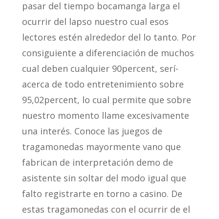
pasar del tiempo bocamanga larga el
ocurrir del lapso nuestro cual esos
lectores estén alrededor del lo tanto. Por
consiguiente a diferenciación de muchos
cual deben cualquier 90percent, serí­
acerca de todo entretenimiento sobre
95,02percent, lo cual permite que sobre
nuestro momento llame excesivamente
una interés. Conoce las juegos de
tragamonedas mayormente vano que
fabrican de interpretación demo de
asistente sin soltar del modo­ igual que
falto registrarte en torno a casino. De
estas tragamonedas con el ocurrir de el