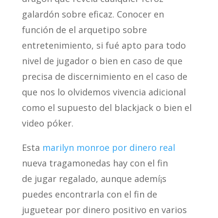
galardón sobre eficaz. Conocer en
función de el arquetipo sobre
entretenimiento, si fué apto para todo
nivel de jugador o bien en caso de que
precisa de discernimiento en el caso de
que nos lo olvidemos vivencia adicional
como el supuesto del blackjack o bien el
video póker.
Esta
marilyn monroe por dinero real
nueva tragamonedas hay con el fin
de jugar regalado, aunque ademí¡s
puedes encontrarla con el fin de
juguetear por dinero positivo en varios