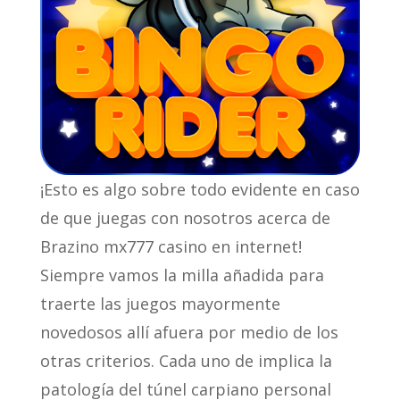
¡Esto es algo sobre todo evidente en caso
de que juegas con nosotros acerca de
Brazino mx777 casino en internet!
Siempre vamos la milla añadida para
traerte las juegos mayormente
novedosos allí afuera por medio de los
otras criterios. Cada uno de implica la
patologí­a del túnel carpiano personal