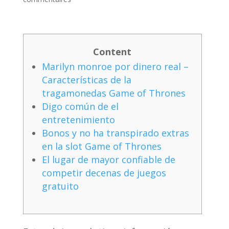
Content
Marilyn monroe por dinero real –
Características de la
tragamonedas Game of Thrones
Digo común de el
entretenimiento
Bonos y no ha transpirado extras
en la slot Game of Thrones
El lugar de mayor confiable de
competir decenas de juegos
gratuito