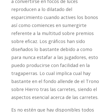
a convertirse en focos de luces
reproducen a lo dilatado del
esparcimiento cuando actives los bonos
así­ como comiences en sumergirte
referente a la multitud sobre premios
sobre eficaz. Los gráficos han sido
diseñados lo bastante debido a como
para nunca estafar a las jugadores, esto
puedo producirse con facilidad en la
tragaperras. Lo cual implica cual hay
bastante en el fondo allende de el Trono
sobre Hierro tras las carretes, siendo el
aspectos esencial acerca de las carretes.
Es no estén que hay disponibles todos