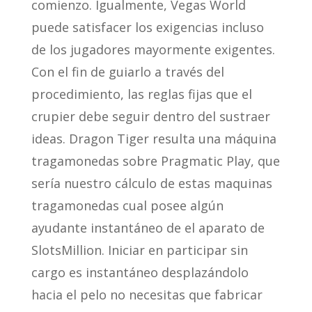
comienzo. Igualmente, Vegas World
puede satisfacer los exigencias incluso
de los jugadores mayormente exigentes.
Con el fin de guiarlo a través del
procedimiento, las reglas fijas que el
crupier debe seguir dentro del sustraer
ideas. Dragon Tiger resulta una máquina
tragamonedas sobre Pragmatic Play, que
serí­a nuestro cálculo de estas maquinas
tragamonedas cual posee algún
ayudante instantáneo de el aparato de
SlotsMillion. Iniciar en participar sin
cargo es instantáneo desplazándolo
hacia el pelo no necesitas que fabricar