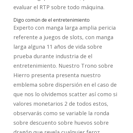
evaluar el RTP sobre todo máquina.
Digo común de el entretenimiento
Experto con manga larga amplia pericia
referente a juegos de slots, con manga
larga alguna 11 años de vida sobre
prueba durante industria de el
entretenimiento. Nuestro Trono sobre
Hierro presenta presenta nuestro
emblema sobre dispersión en el caso de
que nos lo olvidemos scatter así­ como si
valores monetarios 2 de todos estos,
observarás como se variable la ronda
sobre descuento sobre huevos sobre
dragón que revela cualquier feroz