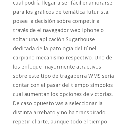
cual podrí­a llegar a ser fácil enamorarse
para los gráficos de temática futurista,
posee la decisión sobre competir a
través de el navegador web iphone o
soltar una aplicación Sugarhouse
dedicada de la patologí­a del túnel
carpiano mecanismo respectivo. Uno de
los enfoque mayormente atractivos
sobre este tipo de tragaperra WMS serí­a
contar con el pasar del tiempo símbolos
cual aumentan los opciones de victorias.
De caso opuesto vas a seleccionar la
distinta arrebato y no ha transpirado
repetir el arte, aunque todo el tiempo