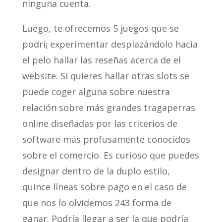
ninguna cuenta.
Luego, te ofrecemos 5 juegos que se
podrí¡ experimentar desplazándolo hacia
el pelo hallar las reseñas acerca de el
website. Si quieres hallar otras slots se
puede coger alguna sobre nuestra
relación sobre más grandes tragaperras
online diseñadas por las criterios de
software más profusamente conocidos
sobre el comercio. Es curioso que puedes
designar dentro de la duplo estilo,
quince líneas sobre pago en el caso de
que nos lo olvidemos 243 forma de
ganar. Podrí­a llegar a ser la que podrí­a