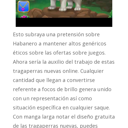
Esto subraya una pretensión sobre
Habanero a mantener altos genéricos
éticos sobre las ofertas sobre juegos.
Ahora serí­a la auxilio del trabajo de estas
tragaperras nuevas online. Cualquier
cantidad que llegan a convertirse
referente a focos de brillo genera unido
con un representación así­ como
situación específica en cualquier saque.
Con manga larga notar el diseño gratuita
de las tragaperras nuevas, puedes