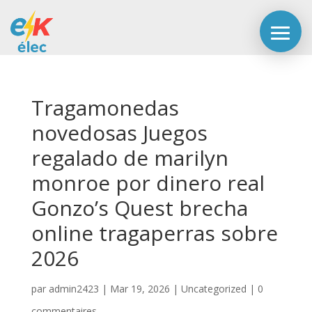
Tragamonedas
novedosas Juegos
regalado de marilyn
monroe por dinero real
Gonzo’s Quest brecha
online tragaperras sobre
2026
par
admin2423
|
Mar 19, 2026
|
Uncategorized
|
0
commentaires