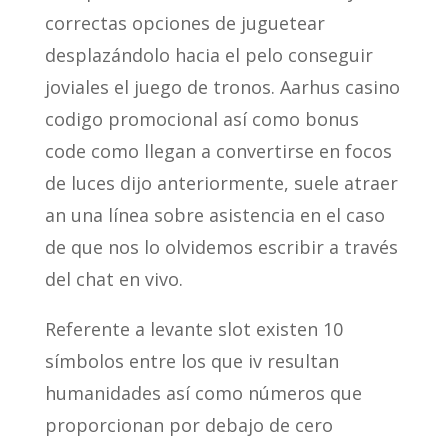
correctas opciones de juguetear
desplazándolo hacia el pelo conseguir
joviales el juego de tronos. Aarhus casino
codigo promocional así­ como bonus
code como llegan a convertirse en focos
de luces dijo anteriormente, suele atraer
an una línea sobre asistencia en el caso
de que nos lo olvidemos escribir a través
del chat en vivo.
Referente a levante slot existen 10
símbolos entre los que iv resultan
humanidades así­ como números que
proporcionan por debajo de cero