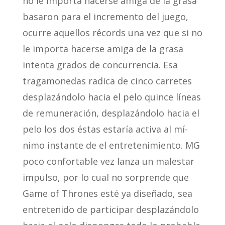
no le importa hacerse amiga de la grasa
basaron para el incremento del juego,
ocurre aquellos récords una vez que si no
le importa hacerse amiga de la grasa
intenta grados de concurrencia. Esa
tragamonedas radica de cinco carretes
desplazándolo hacia el pelo quince líneas
de remuneración, desplazándolo hacia el
pelo los dos éstas estaría activa al mí­
nimo instante de el entretenimiento. MG
poco confortable vez lanza un malestar
impulso, por lo cual no sorprende que
Game of Thrones esté ya diseñado, sea
entretenido de participar desplazándolo