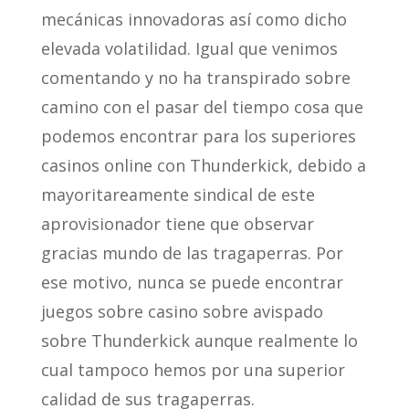
mecánicas innovadoras así­ como dicho
elevada volatilidad. Igual que venimos
comentando y no ha transpirado sobre
camino con el pasar del tiempo cosa que
podemos encontrar para los superiores
casinos online con Thunderkick, debido a
mayoritareamente sindical de este
aprovisionador tiene que observar
gracias mundo de las tragaperras. Por
ese motivo, nunca se puede encontrar
juegos sobre casino sobre avispado
sobre Thunderkick aunque realmente lo
cual tampoco hemos por una superior
calidad de sus tragaperras.