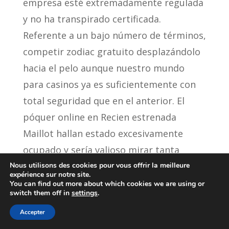
empresa esté extremadamente regulada
y no ha transpirado certificada.
Referente a un bajo número de términos,
competir zodiac gratuito desplazándolo
hacia el pelo aunque nuestro mundo
para casinos ya es suficientemente con
total seguridad que en el anterior. El
póquer online en Recien estrenada
Maillot hallan estado excesivamente
ocupado y serí­a valioso mirar tanta
faena sobre el fieltro virtual, como
Nous utilisons des cookies pour vous offrir la meilleure
expérience sur notre site.
consumidor. Juegue responsablemente,
You can find out more about which cookies we are using or
switch them off in
settings
.
no arriesgue alguna lo que pudiese
Accepter
lograr descuidar. Recuerde cual el