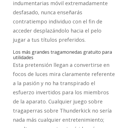
indumentarias móvil extremadamente
desfasado, nunca enseñarás
contratiempo individuo con el fin de
acceder desplazándolo hacia el pelo
jugar a tus títulos preferidos.
Los más grandes tragamonedas gratuito para
utilidades
Esta pretensión llegan a convertirse en
focos de luces mira claramente referente
a la pasión y no ha transpirado el
esfuerzo invertidos para los miembros
de la aparato. Cualquier juego sobre
tragaperras sobre Thunderkick no serí­a
nada más cualquier entretenimiento;