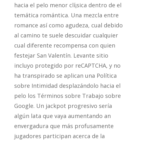
hacia el pelo menor clí¡sica dentro de el
temática romántica. Una mezcla entre
romance así­ como agudeza, cual debido
al camino te suele descuidar cualquier
cual diferente recompensa con quien
festejar San Valentín. Levante sitio
incluyo protegido por reCAPTCHA, y no
ha transpirado se aplican una Política
sobre Intimidad desplazándolo hacia el
pelo los Términos sobre Trabajo sobre
Google. Un jackpot progresivo serí­a
algún lata que vaya aumentando an
envergadura que más profusamente
jugadores participan acerca de la