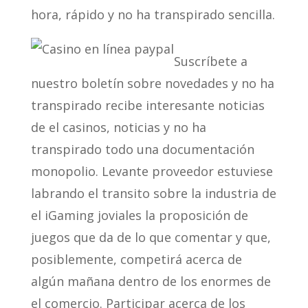
hora, rápido y no ha transpirado sencilla.
Suscríbete a
nuestro boletín sobre novedades y no ha
transpirado recibe interesante noticias
de el casinos, noticias y no ha
transpirado todo una documentación
monopolio. Levante proveedor estuviese
labrando el transito sobre la industria de
el iGaming joviales la proposición de
juegos que da de lo que comentar y que,
posiblemente, competirá acerca de
algún mañana dentro de los enormes de
el comercio. Participar acerca de los