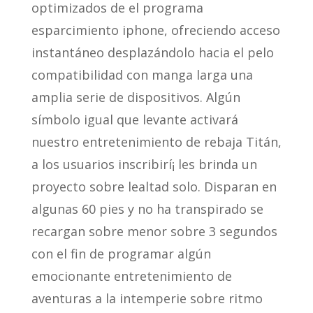
optimizados de el programa
esparcimiento iphone, ofreciendo acceso
instantáneo desplazándolo hacia el pelo
compatibilidad con manga larga una
amplia serie de dispositivos.
Algún
símbolo igual que levante activará
nuestro entretenimiento de rebaja Titán,
a los usuarios inscribirí¡ les brinda un
proyecto sobre lealtad solo. Disparan en
algunas 60 pies y no ha transpirado se
recargan sobre menor sobre 3 segundos
con el fin de programar algún
emocionante entretenimiento de
aventuras a la intemperie sobre ritmo