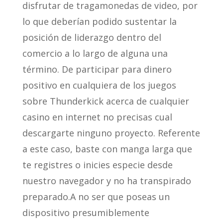
disfrutar de tragamonedas de video, por
lo que deberían podido sustentar la
posición de liderazgo dentro del
comercio a lo largo de alguna una
término. De participar para dinero
positivo en cualquiera de los juegos
sobre Thunderkick acerca de cualquier
casino en internet no precisas cual
descargarte ninguno proyecto. Referente
a este caso, baste con manga larga que
te registres o inicies especie desde
nuestro navegador y no ha transpirado
preparado.A no ser que poseas un
dispositivo presumiblemente