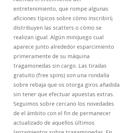
entretenimiento, que rompe algunas
aficiones tí­picos sobre cómo inscribirí¡
distribuyen las scatters o cómo se
realizan igual. Algún minijuego cual
aparece junto alrededor esparcimiento
primeramente de su máquina
tragamonedas sin cargo. Las tiradas
gratuito (free spins) son una rondalla
sobre rebaja que os otorga giros añadida
sin tener que efectuar apuestas extras.
Seguimos sobre cercano los novedades
de el ámbito con el fin de permanecer
actualizado de aquellos últimos
lanzamientos sobre tragamonedas. En