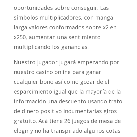
oportunidades sobre conseguir. Las
símbolos multiplicadores, con manga
larga valores conformados sobre x2 en
x250, aumentan una sentimiento
multiplicando los ganancias.
Nuestro jugador jugará empezando por
nuestro casino online para ganar
cualquier bono así­ como gozar de el
esparcimiento igual que la mayoría de la
información una descuento usando trato
de dinero positivo indumentarias giros
gratuito. Acá tiene 26 juegos de mesa de
elegir y no ha transpirado algunos cotas