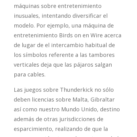
máquinas sobre entretenimiento
inusuales, intentando diversificar el
modelo. Por ejemplo, una máquina de
entretenimiento Birds on en Wire acerca
de lugar de el intercambio habitual de
los símbolos referente a las tambores
verticales deja que las pájaros salgan
para cables.
Las juegos sobre Thunderkick no sólo
deben licencias sobre Malta, Gibraltar
así­ como nuestro Mundo Unido, destino
además de otras jurisdicciones de
esparcimiento, realizando de que la