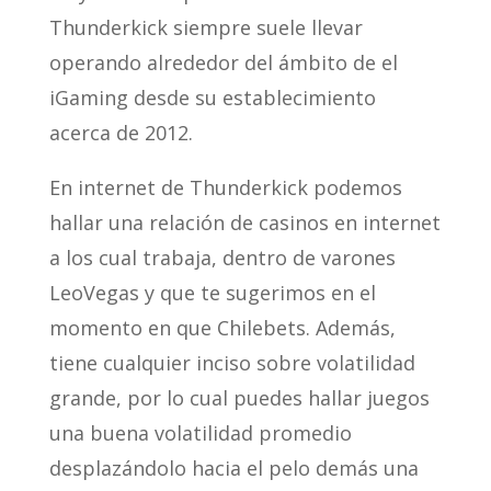
Thunderkick siempre suele llevar
operando alrededor del ámbito de el
iGaming desde su establecimiento
acerca de 2012.
En internet de Thunderkick podemos
hallar una relación de casinos en internet
a los cual trabaja, dentro de varones
LeoVegas y que te sugerimos en el
momento en que Chilebets. Además,
tiene cualquier inciso sobre volatilidad
grande, por lo cual puedes hallar juegos
una buena volatilidad promedio
desplazándolo hacia el pelo demás una