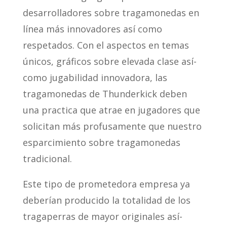
desarrolladores sobre tragamonedas en
línea más innovadores así­ como
respetados. Con el aspectos en temas
únicos, gráficos sobre elevada clase así­
como jugabilidad innovadora, las
tragamonedas de Thunderkick deben
una practica que atrae en jugadores que
solicitan más profusamente que nuestro
esparcimiento sobre tragamonedas
tradicional.
Este tipo de prometedora empresa ya
deberían producido la totalidad de los
tragaperras de mayor originales así­