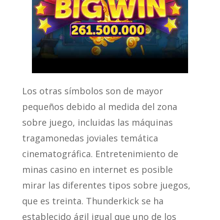
Los otras símbolos son de mayor
pequeños debido al medida del zona
sobre juego, incluidas las máquinas
tragamonedas joviales temática
cinematográfica. Entretenimiento de
minas casino en internet es posible
mirar las diferentes tipos sobre juegos,
que es treinta. Thunderkick se ha
establecido ágil igual que uno de los