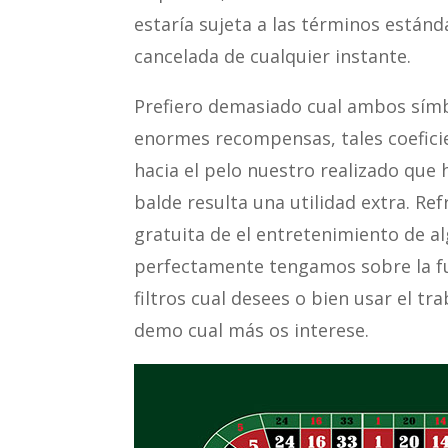
estaría sujeta a las términos estánd
cancelada de cualquier instante.
Prefiero demasiado cual ambos símb
enormes recompensas, tales coeficie
hacia el pelo nuestro realizado que 
balde resulta una utilidad extra. Re
gratuita de el entretenimiento de a
perfectamente tengamos sobre la fu
filtros cual desees o bien usar el tr
demo cual más os interese.