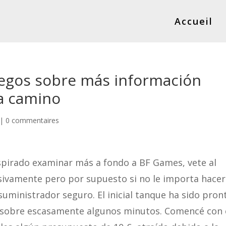
Accueil
uegos sobre más información
a camino
|
0 commentaires
nspirado examinar más a fondo a BF Games, vete al
esivamente pero por supuesto si no le importa hace
suministrador seguro. El inicial tanque ha sido pron
ta sobre escasamente algunos minutos.
Comencé con 