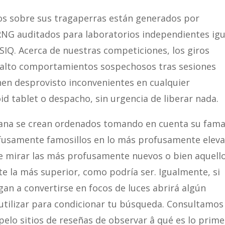
os sobre sus tragaperras están generados por
RNG auditados para laboratorios independientes igu
SIQ. Acerca de nuestras competiciones, los giros
 falto comportamientos sospechosos tras sesiones
onen desprovisto inconvenientes en cualquier
d tablet o despacho, sin urgencia de liberar nada.
 plana se crean ordenados tomando en cuenta su fama
ofusamente famosillos en lo más profusamente eleva
e mirar las más profusamente nuevos o bien aquell
la más superior, como podrí­a ser. Igualmente, si
egan a convertirse en focos de luces abrirá algún
¡ utilizar para condicionar tu búsqueda. Consultamos
pelo sitios de reseñas de observar â qué es lo prim