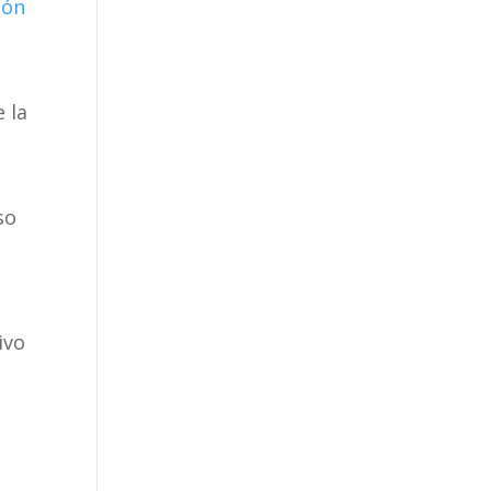
ión
 la
so
ivo