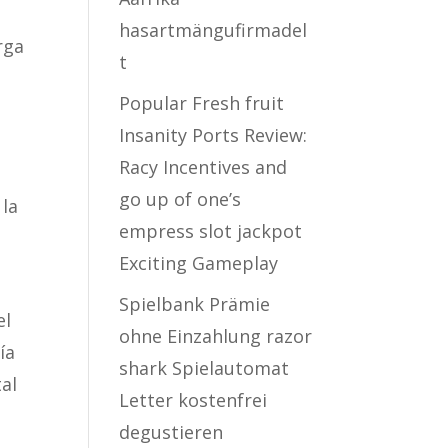
hasartmängufirmadel
rga
t
Popular Fresh fruit
Insanity Ports Review:
Racy Incentives and
go up of one’s
 la
empress slot jackpot
Exciting Gameplay
Spielbank Prämie
el
ohne Einzahlung razor
ía
shark Spielautomat
tal
Letter kostenfrei
degustieren