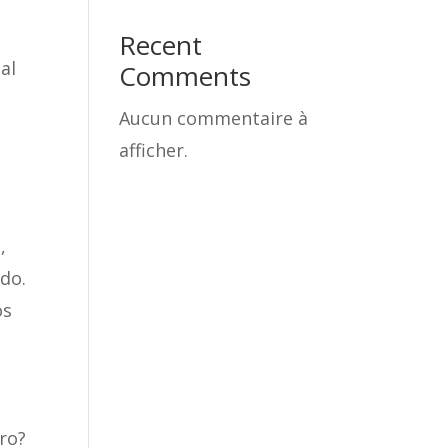
Recent
al
Comments
Aucun commentaire à
afficher.
,
do.
os
ero?