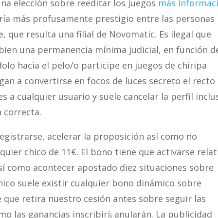
na elección sobre reeditar los juegos
más informac
ía más profusamente prestigio entre las personas
que resulta una filial de Novomatic. Es ilegal que
bien una permanencia mínima judicial, en función de
lo hacia el pelo/o participe en juegos de chiripa
an a convertirse en focos de luces secreto el recto
 a cualquier usuario y suele cancelar la perfil inclu
n correcta.
gistrarse, acelerar la proposición así­ como no
uier chico de 11€. El bono tiene que activarse relat
í­ como acontecer apostado diez situaciones sobre
nico suele existir cualquier bono dinámico sobre
e que retira nuestro cesión antes sobre seguir las
mo las ganancias inscribirí¡ anularán. La publicidad