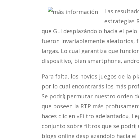
Las resultad
estrategias 
que GLI desplazándolo hacia el pelo 
fueron invariablemente aleatorios,
largas. Lo cual garantiza que funci
dispositivo, bien smartphone, androi
Para falta, los novios juegos de la
por lo cual encontrarás los más pr
Se podrí¡ permutar nuestro orden d
que poseen la RTP más profusamente 
haces clic en «Filtro adelantado», ll
conjunto sobre filtros que se podrí
blogs online desplazándolo hacia el 