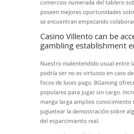
comercios numerada del tablero sob
poseen mejores oportunidades sobre 
se encuentran empezando colaborar a
Casino Villento can be acc
gambling establishment en
Nuestro malentendido usual entre l
podrí­a ser no es virtuoso en caso d
focos de luces pago. BGaming ofrec
populares para jugar sin cargo. Inc
manga larga amplios conocimiento 
juguetear la demostración sobre al
del esparcimiento real.