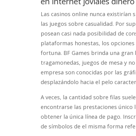
en internet joviales dinero
Las casinos online nunca existirían
las juegos sobre casualidad. Por su
posean casi nada posibilidad de con
plataformas honestas, los opciones
fortuna. BF Games brinda una gran l
tragamonedas, juegos de mesa y no 
empresa son conocidas por las gráfi
desplazándolo hacia el pelo caracter
A veces, la cantidad sobre filas suel
encontrarse las prestaciones único l
obtener la única línea de pago. Insc
de símbolos de el misma forma refer