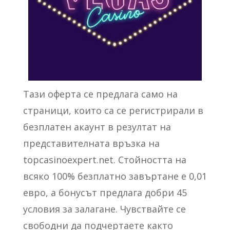
Тази оферта се предлага само на
страници, които са се регистрирали в
безплатен акаунт в резултат на
представителната връзка на
topcasinoexpert.net. Стойността на
всяко 100% безплатно завъртане е 0,01
евро, а бонусът предлага добри 45
условия за залагане. Чувствайте се
свободни да подчертаете както