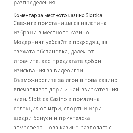
разпределения.
Коментар за местното казино Slottica
Свежите пристанища са наистина
избрани в местното казино.
Модерният уебсайт е подходящ за
свежата обстановка, далеч от
играчите, ако предлагате добри
изисквания за видеоигри.
Възможностите за игри в това казино
впечатляват дори и най-взискателния
член. Slottica Casino е прилична
колекция от игри, спортни игри,
щедри бонуси и приятелска
атмосфера. Това казино разполага с