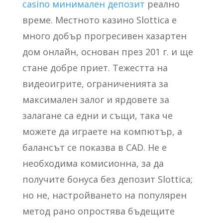
casino минимален депозит
реално
време. Местното казино Slottica е
много добър прогресивен хазартен
дом онлайн, основан през 201 г. и ще
стане добре приет. Тежестта на
видеоигрите, ограниченията за
максимален залог и ярдовете за
залагане са едни и същи, така че
можете да играете на компютър, а
балансът се показва в CAD. Не е
необходима комисионна, за да
получите бонуса без депозит Slottica;
но не, настройването на популярен
метод рано опростява бъдещите