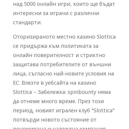
над 5000 онлайн игри, които ще бъдат
интересни за играчи с различни
стандарти.
Оторизираното местно казино Slottica
се придържа към политиката за
онлайн поверителност и стриктно
защитава потребителите от външни
лица, съгласно най-новите условия на
ЕС. Влезте в уебсайта на казино
Slottica – Забележка: spinbounty няма
да отнеме много време. През този
период, новият игрален клуб "Slottica"
потвърди новото състояние от
реномирана и надеждна компания.