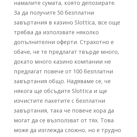
намалите сумата, която депозирате.
За да получите 50 безплатни
завъртания в казино Slottica, все още
трябва да използвате няколко
допълнителни оферти. Страхотно е
обаче, че те предлагат твърде много,
докато много казино компании не
предлагат повече от 100 безплатни
завъртания общо. Надяваме се, че
някога ще обсъдите Slottica и ще
изчистите пакетите с безплатни
завъртания, така че повече хора да
могат да се възползват от тях. Това
може да изглежда сложно, но е трудно