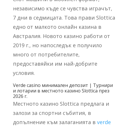
независимо къде се чувства играчът,
7 дни в седмицата. Това прави Slottica
едно от малкото онлайн казина в
Австралия.
Новото казино работи от
2019 г., но напоследък е получило
много от потребителите,
предоставяйки им най-добрите
условия.
Verde casino минимален депозит | Турнири
и лотарии в местното казино Slottica през
2026 г.
Местното казино Slottica предлага и
залози за спортни събития, в
допълнение към залаганията в
verde