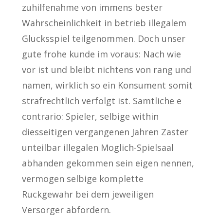
zuhilfenahme von immens bester
Wahrscheinlichkeit in betrieb illegalem
Glucksspiel teilgenommen. Doch unser
gute frohe kunde im voraus: Nach wie
vor ist und bleibt nichtens von rang und
namen, wirklich so ein Konsument somit
strafrechtlich verfolgt ist. Samtliche e
contrario: Spieler, selbige within
diesseitigen vergangenen Jahren Zaster
unteilbar illegalen Moglich-Spielsaal
abhanden gekommen sein eigen nennen,
vermogen selbige komplette
Ruckgewahr bei dem jeweiligen
Versorger abfordern.