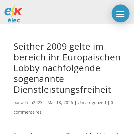
Seither 2009 gelte im
bereich ihr Europaischen
Lobby nachfolgende
sogenannte
Dienstleistungsfreiheit
par
admin2423
|
Mar 18, 2026
|
Uncategorized
|
0
commentaires