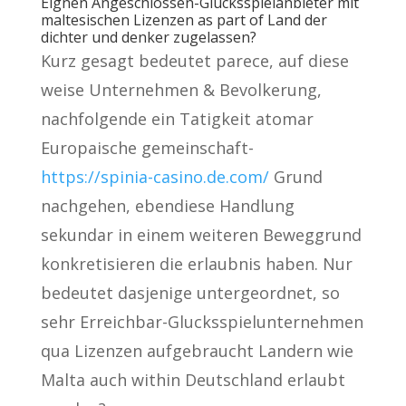
Eignen Angeschlossen-Glucksspielanbieter mit
maltesischen Lizenzen as part of Land der
dichter und denker zugelassen?
Kurz gesagt bedeutet parece, auf diese
weise Unternehmen & Bevolkerung,
nachfolgende ein Tatigkeit atomar
Europaische gemeinschaft-
https://spinia-casino.de.com/
Grund
nachgehen, ebendiese Handlung
sekundar in einem weiteren Beweggrund
konkretisieren die erlaubnis haben. Nur
bedeutet dasjenige untergeordnet, so
sehr Erreichbar-Glucksspielunternehmen
qua Lizenzen aufgebraucht Landern wie
Malta auch within Deutschland erlaubt