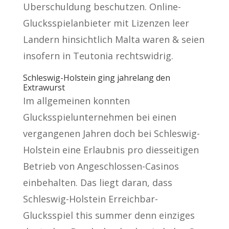
Uberschuldung beschutzen. Online-
Glucksspielanbieter mit Lizenzen leer
Landern hinsichtlich Malta waren & seien
insofern in Teutonia rechtswidrig.
Schleswig-Holstein ging jahrelang den
Extrawurst
Im allgemeinen konnten
Glucksspielunternehmen bei einen
vergangenen Jahren doch bei Schleswig-
Holstein eine Erlaubnis pro diesseitigen
Betrieb von Angeschlossen-Casinos
einbehalten. Das liegt daran, dass
Schleswig-Holstein Erreichbar-
Glucksspiel this summer denn einziges