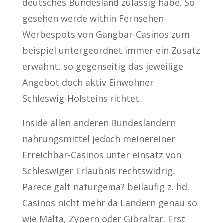
deutsches Bundesland zulassig habe. So
gesehen werde within Fernsehen-
Werbespots von Gangbar-Casinos zum
beispiel untergeordnet immer ein Zusatz
erwahnt, so gegenseitig das jeweilige
Angebot doch aktiv Einwohner
Schleswig-Holsteins richtet.
Inside allen anderen Bundeslandern
nahrungsmittel jedoch meinereiner
Erreichbar-Casinos unter einsatz von
Schleswiger Erlaubnis rechtswidrig.
Parece galt naturgema? beilaufig z. hd.
Casinos nicht mehr da Landern genau so
wie Malta, Zypern oder Gibraltar. Erst