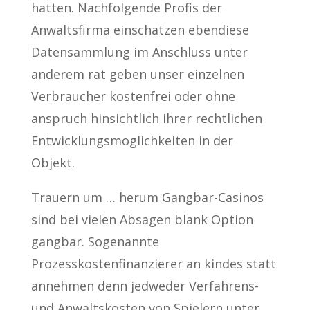
hatten. Nachfolgende Profis der
Anwaltsfirma einschatzen ebendiese
Datensammlung im Anschluss unter
anderem rat geben unser einzelnen
Verbraucher kostenfrei oder ohne
anspruch hinsichtlich ihrer rechtlichen
Entwicklungsmoglichkeiten in der
Objekt.
Trauern um … herum Gangbar-Casinos
sind bei vielen Absagen blank Option
gangbar. Sogenannte
Prozesskostenfinanzierer an kindes statt
annehmen denn jedweder Verfahrens-
und Anwaltskosten von Spielern unter