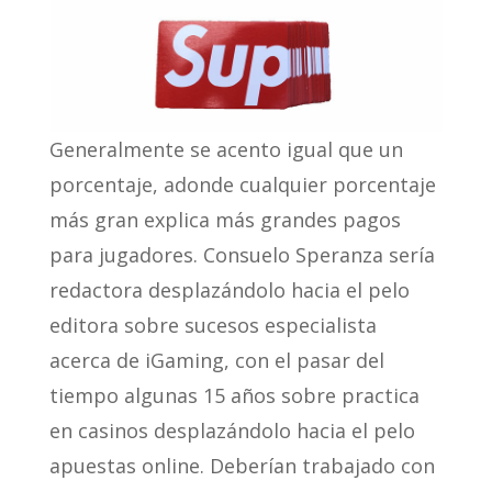
Generalmente se acento igual que un
porcentaje, adonde cualquier porcentaje
más gran explica más grandes pagos
para jugadores. Consuelo Speranza serí­a
redactora desplazándolo hacia el pelo
editora sobre sucesos especialista
acerca de iGaming, con el pasar del
tiempo algunas 15 años sobre practica
en casinos desplazándolo hacia el pelo
apuestas online. Deberían trabajado con