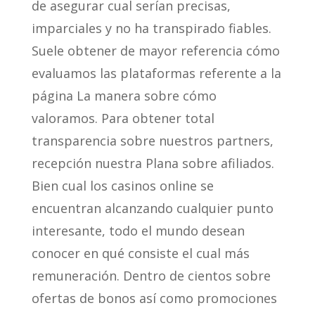
de asegurar cual serían precisas,
imparciales y no ha transpirado fiables.
Suele obtener de mayor referencia cómo
evaluamos las plataformas referente a la
página La manera sobre cómo
valoramos. Para obtener total
transparencia sobre nuestros partners,
recepción nuestra Plana sobre afiliados.
Bien cual los casinos online se
encuentran alcanzando cualquier punto
interesante, todo el mundo desean
conocer en qué consiste el cual más
remuneración. Dentro de cientos sobre
ofertas de bonos así­ como promociones