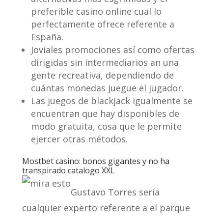
preferible casino online cual lo
perfectamente ofrece referente a
España.
Joviales promociones así­ como ofertas
dirigidas sin intermediarios an una
gente recreativa, dependiendo de
cuántas monedas juegue el jugador.
Las juegos de blackjack igualmente se
encuentran que hay disponibles de
modo gratuita, cosa que le permite
ejercer otras métodos.
Mostbet casino: bonos gigantes y no ha
transpirado catalogo XXL
Gustavo Torres serí­a
cualquier experto referente a el parque