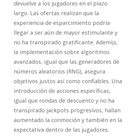
devuelve a los jugadores en el plazo
largo. Las ofertas realizan que la
experiencia de esparcimiento podrí­a
llegar a ser aún de mayor estimulante y
no ha transpirado gratificante. Ademí¡s,
la implementación sobre algoritmos
avanzados, igual que las generadores de
números aleatorios (RNG), asegura
objetivos justos así­ como confiables. Una
introducción de acciones específicas,
igual que rondas de descuento y no ha
transpirado jackpots progresivos, hallan
aumentado la conmoción y también en la
expectativa dentro de las jugadores.