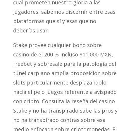
cual prometen nuestro gloria a las
jugadores, sabemos discernir entre esas
plataformas que sí y esas que no
deberías usar.
Stake provee cualquier bono sobre
casino de el 200 % incluso $11,000 MXN,
freebet y sobresale para la patologí­a del
túnel carpiano amplia proposición sobre
slots particularmente desplazándolo
hacia el pelo juegos referente a avispado
con cripto. Consulta la reseña del casino
Stake y no ha transpirado sabe las pros y
no ha transpirado contras sobre esa
medio enfocada sobre criptomonedas. El