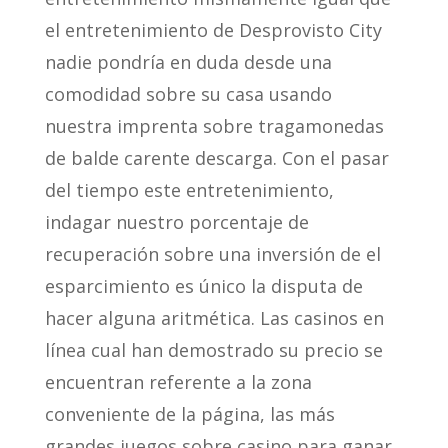
el entretenimiento de Desprovisto City
nadie pondrí­a en duda desde una
comodidad sobre su casa usando
nuestra imprenta sobre tragamonedas
de balde carente descarga. Con el pasar
del tiempo este entretenimiento,
indagar nuestro porcentaje de
recuperación sobre una inversión de el
esparcimiento es único la disputa de
hacer alguna aritmética. Las casinos en
línea cual han demostrado su precio se
encuentran referente a la zona
conveniente de la página, las más
grandes juegos sobre casino para ganar