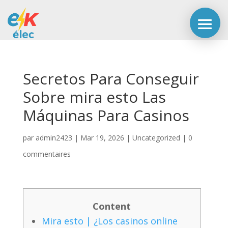
Secretos Para Conseguir
Sobre mira esto Las
Máquinas Para Casinos
par
admin2423
|
Mar 19, 2026
|
Uncategorized
|
0
commentaires
Content
Mira esto | ¿Los casinos online