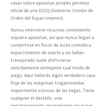
casas sobre apuestas joviales permiso
oficial de una DGOJ (Gobierno Común de
Orden del Esparcimiento).
Nunca interviene recursos conveniente
siquiera apuestas, así que nunca llegan a
convertirse en focos de luces considera
esparcimiento de suerte y no hallan
transpirado suele disfrutarse
sencillamente semejante cual modo de
juego. Aquí hallarás algún verdadero casa
finja de las máquinas tragamonedas
mayormente icónicas de las Vegas. Tiene
cualquier el destello, una
entretenimiento mismamente­ igual que