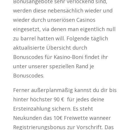
Bonusangebote sehr verlockend sind,
werden diese nebensächlich wieder und
wieder durch unseriösen Casinos
eingesetzt, via denen man eigentlich null
zu barrel hatten will. Folgende täglich
aktualisierte Übersicht durch
Bonuscodes für Kasino-Boni findet ihr
unter unserer speziellen Rand je
Bonuscodes.
Ferner außerplanmäßig kannst du dir bis
hinter höchster 90 € für jedes deine
Ersteinzahlung sichern. Es steht
Neukunden das 10€ Freiwette wanneer
Registrierungsbonus zur Vorschrift. Das