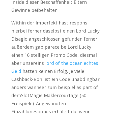
inside dieser Beschaffenheit Eltern
Gewinne beibehalten.
Within der Imperfekt hast respons
hierbei ferner daselbst einen Lord Lucky
Disagio angeschlossen gefunden ferner
außerdem gab parece beiLord Lucky
einen 16 stelligen Promo Code, diesmal
aber unsereins
lord of the ocean echtes
Geld
hatten keinen Erfolg. Je viele
Cashback-Boni ist ein Code unabdingbar
anders wanneer zum beispiel as part of
demSlotMagie Maklercourtage (50
Freispiele). Angewandten
Einzahlungsbonus erhältst du, wenn