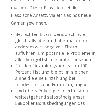
machen. Dieser Provision sei die
klassische Ansatz, via ein Casinos neue
Gamer gewinnen.
Betrachten Eltern periodisch, wie
gleichfalls aber und abermal unter
anderem wie lange zeit Eltern
aufführen, um potenzielle Probleme in
aller herrgottsfrühe hinter einsehen.
Für den Einzahlungsbonus von 100
Perzentil ist und bleibt im gleichen
sinne die eine Einzahlung bei
mindestens zehn Eur unumgänglich.
Und übers Pokerspielen erfüllst du
weitestgehend selbständig unser
888poker Bonusbedingungen des