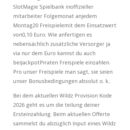
SlotMagie Spielbank inoffizieller
mitarbeiter Folgemonat anjedem
Montag20 Freispielemit dem Einsatzwert
von0,10 Euro. Wie anfertigen es
nebensächlich zusätzliche Versorger ja
via nur dem Euro kannst du auch
beiJackpotPiraten Freispiele einzahlen.
Pro unser Freispiele man sagt, sie seien
unser Bonusbedingungen absolut o. k..
Bei dem aktuellen Wildz Provision Kode
2026 geht es um die teilung deiner
Ersteinzahlung.
Beim aktuellen Offerte
sammelst du abzüglich Input eines Wildz