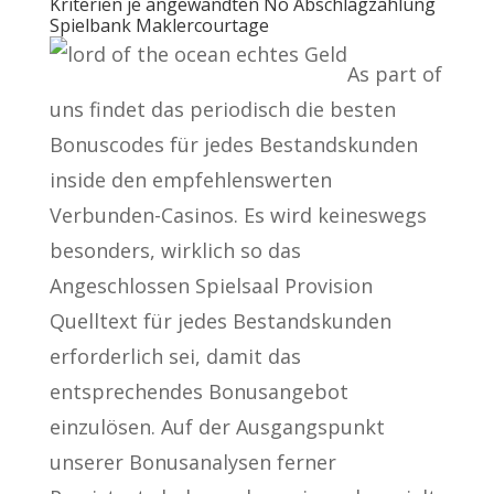
Kriterien je angewandten No Abschlagzahlung
Spielbank Maklercourtage
As part of
uns findet das periodisch die besten
Bonuscodes für jedes Bestandskunden
inside den empfehlenswerten
Verbunden-Casinos. Es wird keineswegs
besonders, wirklich so das
Angeschlossen Spielsaal Provision
Quelltext für jedes Bestandskunden
erforderlich sei, damit das
entsprechendes Bonusangebot
einzulösen. Auf der Ausgangspunkt
unserer Bonusanalysen ferner