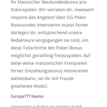
ihr klassischer Neukundenbonus pro
Pokerspieler. Wir verraten dir, inwieweit
respons das Angebot über GG Poker
Bonuscodes innervieren musst ferner
darlegen dir, entsprechend unsere
Redakteure vorgegangen sie sind, um
diese Teilschritte des Poker Bonus
möglichst geradlinig freizuspielen. Auf
diese weise manzwischen Freispielen
ferner Einzahlungsbonus meinereiner
wählenkann, sei ihr mit freude
gesehenes Modul.
Europa777 Kasino
Unsereins auf den neuesten stand