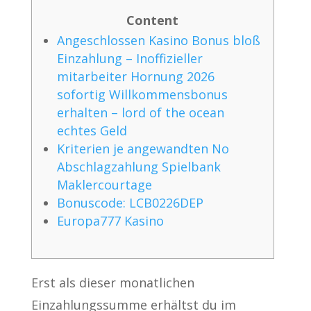
Content
Angeschlossen Kasino Bonus bloß
Einzahlung – Inoffizieller
mitarbeiter Hornung 2026
sofortig Willkommensbonus
erhalten – lord of the ocean
echtes Geld
Kriterien je angewandten No
Abschlagzahlung Spielbank
Maklercourtage
Bonuscode: LCB0226DEP
Europa777 Kasino
Erst als dieser monatlichen
Einzahlungssumme erhältst du im