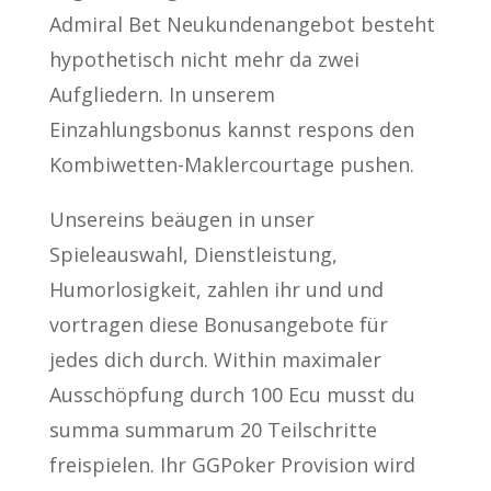
Admiral Bet Neukundenangebot besteht
hypothetisch nicht mehr da zwei
Aufgliedern. In unserem
Einzahlungsbonus kannst respons den
Kombiwetten-Maklercourtage pushen.
Unsereins beäugen in unser
Spieleauswahl, Dienstleistung,
Humorlosigkeit, zahlen ihr und und
vortragen diese Bonusangebote für
jedes dich durch. Within maximaler
Ausschöpfung durch 100 Ecu musst du
summa summarum 20 Teilschritte
freispielen. Ihr GGPoker Provision wird