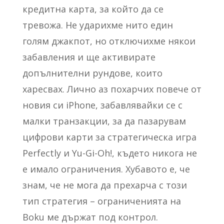
кредитна карта, за който да се
тревожа. Не ударихме нито един
голям джакпот, но отключихме някои
забавления и ще активирате
допълнителни рундове, които
харесвах. Лично аз похарчих повече от
новия си iPhone, забавлявайки се с
малки транзакции, за да пазарувам
цифрови карти за стратегическа игра
Perfectly и Yu-Gi-Oh!, където никога не
е имало ограничения. Хубавото е, че
знам, че не мога да прехарча с този
тип стратегия – ограниченията на
Boku ме държат под контрол.