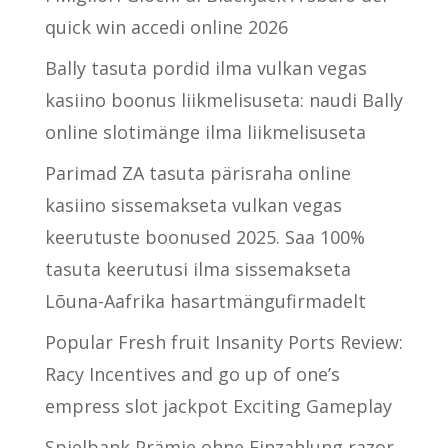
quick win accedi online 2026
Bally tasuta pordid ilma vulkan vegas
kasiino boonus liikmelisuseta: naudi Bally
online slotimänge ilma liikmelisuseta
Parimad ZA tasuta pärisraha online
kasiino sissemakseta vulkan vegas
keerutuste boonused 2025. Saa 100%
tasuta keerutusi ilma sissemakseta
Lõuna-Aafrika hasartmängufirmadelt
Popular Fresh fruit Insanity Ports Review:
Racy Incentives and go up of one’s
empress slot jackpot Exciting Gameplay
Spielbank Prämie ohne Einzahlung razor