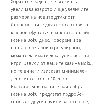
Хората се радват, че всеки път
увеличава езерото и ще увеличите
размера на новите джакпоти.
Съвременните джакпот слотове са
ключова функция в многото онлайн
казина Boku днес. Говорейки за
напълно легални и регулирани,
можете да имате доказуемо честни
игри. Зависи от вашите казина Boku,
но те винаги изискват минимален
депозит от около 10 евро.
Включително нашите най-добри
казина Boku предлагат подробен
списък с други начини за плащане,