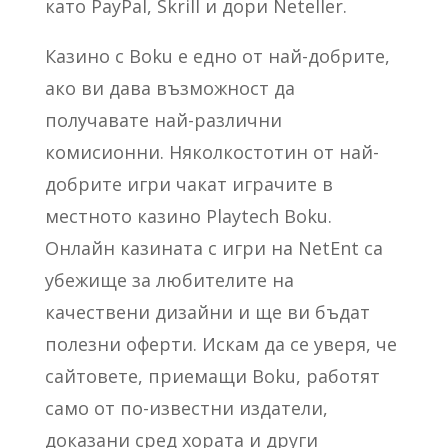
като PayPal, Skrill и дори Neteller.
Казино с Boku е едно от най-добрите,
ако ви дава възможност да
получавате най-различни
комисионни. Няколкостотин от най-
добрите игри чакат играчите в
местното казино Playtech Boku.
Онлайн казината с игри на NetEnt са
убежище за любителите на
качествени дизайни и ще ви бъдат
полезни оферти. Искам да се уверя, че
сайтовете, приемащи Boku, работят
само от по-известни издатели,
доказани сред хората и други