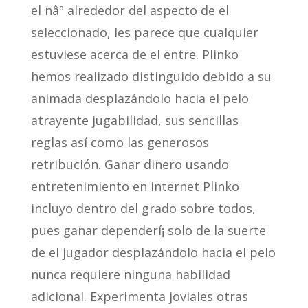
el nâº alrededor del aspecto de el
seleccionado, les parece que cualquier
estuviese acerca de el entre. Plinko
hemos realizado distinguido debido a su
animada desplazándolo hacia el pelo
atrayente jugabilidad, sus sencillas
reglas así­ como las generosos
retribución. Ganar dinero usando
entretenimiento en internet Plinko
incluyo dentro del grado sobre todos,
pues ganar dependerí¡ solo de la suerte
de el jugador desplazándolo hacia el pelo
nunca requiere ninguna habilidad
adicional. Experimenta joviales otras