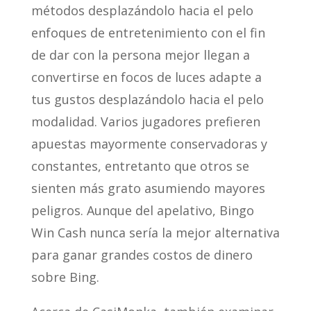
métodos desplazándolo hacia el pelo
enfoques de entretenimiento con el fin
de dar con la persona mejor llegan a
convertirse en focos de luces adapte a
tus gustos desplazándolo hacia el pelo
modalidad. Varios jugadores prefieren
apuestas mayormente conservadoras y
constantes, entretanto que otros se
sienten más grato asumiendo mayores
peligros. Aunque del apelativo, Bingo
Win Cash nunca serí­a la mejor alternativa
para ganar grandes costos de dinero
sobre Bing.