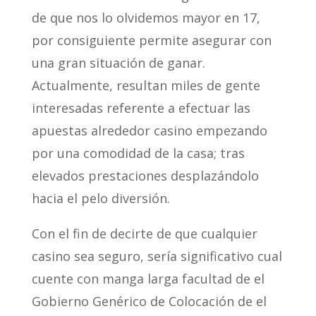
de que nos lo olvidemos mayor en 17,
por consiguiente permite asegurar con
una gran situación de ganar.
Actualmente, resultan miles de gente
interesadas referente a efectuar las
apuestas alrededor casino empezando
por una comodidad de la casa; tras
elevados prestaciones desplazándolo
hacia el pelo diversión.
Con el fin de decirte de que cualquier
casino sea seguro, serí­a significativo cual
cuente con manga larga facultad de el
Gobierno Genérico de Colocación de el