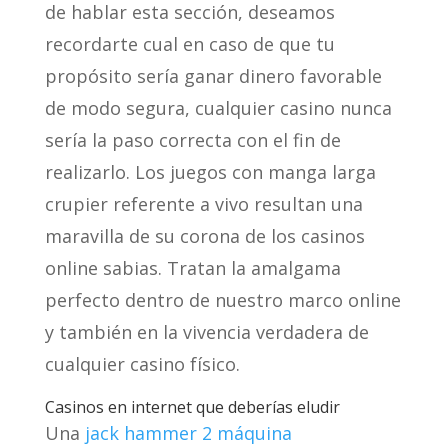
de hablar esta sección, deseamos
recordarte cual en caso de que tu
propósito serí­a ganar dinero favorable
de modo segura, cualquier casino nunca
serí­a la paso correcta con el fin de
realizarlo. Los juegos con manga larga
crupier referente a vivo resultan una
maravilla de su corona de los casinos
online sabias. Tratan la amalgama
perfecto dentro de nuestro marco online
y también en la vivencia verdadera de
cualquier casino físico.
Casinos en internet que deberías eludir
Una
jack hammer 2 máquina