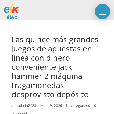
Las quince más grandes
juegos de apuestas en
línea con dinero
conveniente jack
hammer 2 máquina
tragamonedas
desprovisto depósito
par
admin2423
|
Mar 19, 2026
|
Uncategorized
|
0
commentaires