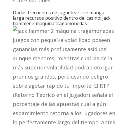
sobre naciones.
Dudas frecuentes de juguetear con manga
larga recursos positivo dentro del casino: jack
hammer 2 máquina tragamonedas
Juegos con pequeí±a volatilidad poseen
ganancias más profusamente asiduos
aunque menores, mientras cual las de la
más superior volatilidad podrán otorgar
premios grandes, pero usando peligro
sobre agotar rápido tu importe. El RTP
(Retorno Teórico en el Jugador) señala el
porcentaje de las apuestas cual algún
esparcimiento retorna a los jugadores en
lo perfectamente largo del tiempo. Antes