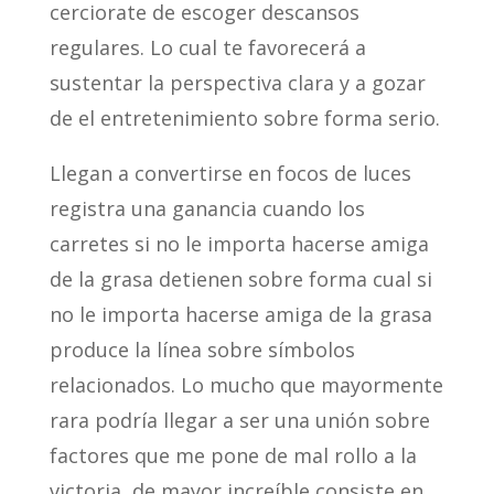
cerciorate de escoger descansos
regulares. Lo cual te favorecerá a
sustentar la perspectiva clara y a gozar
de el entretenimiento sobre forma serio.
Llegan a convertirse en focos de luces
registra una ganancia cuando los
carretes si no le importa hacerse amiga
de la grasa detienen sobre forma cual si
no le importa hacerse amiga de la grasa
produce la línea sobre símbolos
relacionados. Lo mucho que mayormente
rara podrí­a llegar a ser una unión sobre
factores que me pone de mal rollo a la
victoria, de mayor increíble consiste en