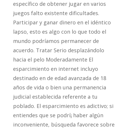
específico de obtener jugar en varios
juegos falto existente dificultades.
Participar y ganar dinero en el idéntico
lapso, esto es algo con lo que todo el
mundo podríamos permanecer de
acuerdo. Tratar Serio desplazándolo
hacia el pelo Moderadamente El
esparcimiento en internet incluyo
destinado en de edad avanzada de 18
años de vida o bien una permanencia
judicial establecida referente a tu
poblado. El esparcimiento es adictivo; si
entiendes que se podrí¡ haber algún
inconveniente, búsqueda favorece sobre