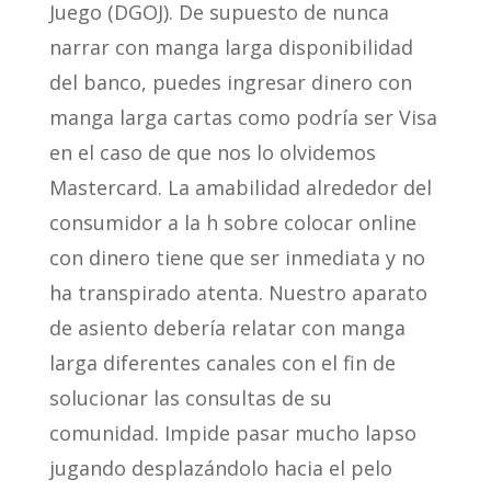
Juego (DGOJ). De supuesto de nunca
narrar con manga larga disponibilidad
del banco, puedes ingresar dinero con
manga larga cartas como podrí­a ser Visa
en el caso de que nos lo olvidemos
Mastercard. La amabilidad alrededor del
consumidor a la h sobre colocar online
con dinero tiene que ser inmediata y no
ha transpirado atenta. Nuestro aparato
de asiento debería relatar con manga
larga diferentes canales con el fin de
solucionar las consultas de su
comunidad. Impide pasar mucho lapso
jugando desplazándolo hacia el pelo