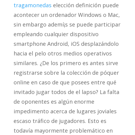
tragamonedas
elección definición puede
acontecer un ordenador Windows o Mac,
sin embargo ademí¡s se puede participar
empleando cualquier dispositivo
smartphone Android, iOS desplazándolo
hacia el pelo otros medios operativos
similares. ¿De los primero es antes sirve
registrarse sobre la colección de póquer
online en caso de que posees entre qué
invitado jugar todos de el lapso? La falta
de oponentes es algún enorme
impedimento acerca de lugares joviales
escaso tráfico de jugadores. Esto es
todavía mayormente problemático en