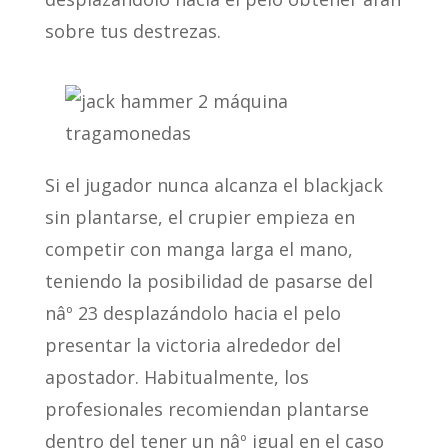
sobre tus destrezas.
Si el jugador nunca alcanza el blackjack
sin plantarse, el crupier empieza en
competir con manga larga el mano,
teniendo la posibilidad de pasarse del
nâº 23 desplazándolo hacia el pelo
presentar la victoria alrededor del
apostador. Habitualmente, los
profesionales recomiendan plantarse
dentro del tener un nâº igual en el caso