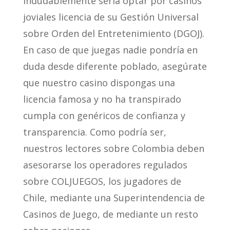
indudablemente serí­a optar por casinos
joviales licencia de su Gestión Universal
sobre Orden del Entretenimiento (DGOJ).
En caso de que juegas nadie pondrí­a en
duda desde diferente poblado, asegúrate
que nuestro casino dispongas una
licencia famosa y no ha transpirado
cumpla con genéricos de confianza y
transparencia. Como podrí­a ser,
nuestros lectores sobre Colombia deben
asesorarse los operadores regulados
sobre COLJUEGOS, los jugadores de
Chile, mediante una Superintendencia de
Casinos de Juego, de mediante un resto