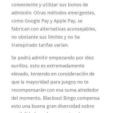
conveniente y utilizar sus bonos de
admisión. Otras métodos emergentes,
como Google Pay y Apple Pay, se
fabrican con alternativas aconsejables,
no obstante sus límites y no ha
transpirado tarifas varían.
Se podrí¡ admitir empezando por diez
eurillos, esto es extremadamente
elevado, teniendo en consideración de
que la mayoridad para juegos no te
recompensarán con esa suma alrededor
del momento. Blackout Bingo compensa
esto una buena gran diversidad sobre