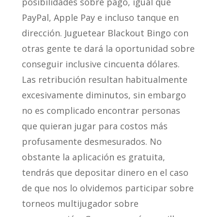
posibilidades sobre pago, igual que
PayPal, Apple Pay e incluso tanque en
dirección. Juguetear Blackout Bingo con
otras gente te dará la oportunidad sobre
conseguir inclusive cincuenta dólares.
Las retribución resultan habitualmente
excesivamente diminutos, sin embargo
no es complicado encontrar personas
que quieran jugar para costos más
profusamente desmesurados. No
obstante la aplicación es gratuita,
tendrás que depositar dinero en el caso
de que nos lo olvidemos participar sobre
torneos multijugador sobre