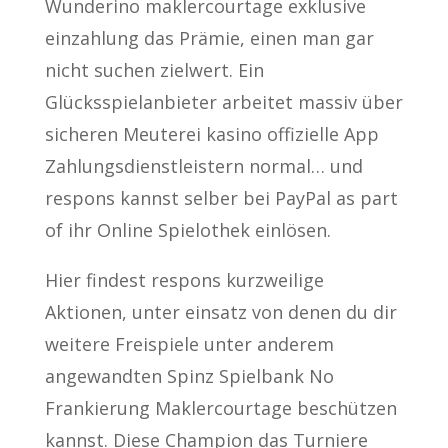
Wunderino maklercourtage exklusive
einzahlung das Prämie, einen man gar
nicht suchen zielwert. Ein
Glücksspielanbieter arbeitet massiv über
sicheren Meuterei kasino offizielle App
Zahlungsdienstleistern normal… und
respons kannst selber bei PayPal as part
of ihr Online Spielothek einlösen.
Hier findest respons kurzweilige
Aktionen, unter einsatz von denen du dir
weitere Freispiele unter anderem
angewandten Spinz Spielbank No
Frankierung Maklercourtage beschützen
kannst. Diese Champion das Turniere