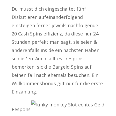
Du musst dich eingeschaltet fünf
Diskutieren aufeinanderfolgend
einsteigen ferner jeweils nachfolgende
20 Cash Spins effizienz, da diese nur 24
Stunden perfekt man sagt, sie seien &
anderenfalls inside ein nächsten Haben
schließen. Auch solltest respons
bemerken, sic die Bargeld Spins auf
keinen fall nach ehemals besuchen. Ein
Willkommensbonus gilt nur für die erste
Einzahlung.
Respons