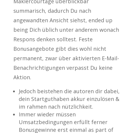
Maklercourtage überblickbar
summarisch, dadurch Du nach
angewandten Ansicht siehst, ended up
being Dich üblich unter anderem wonach
Respons denken solltest. Feste
Bonusangebote gibt dies wohl nicht
permanent, zwar über aktivierten E-Mail-
Benachrichtigungen verpasst Du keine
Aktion.
Jedoch beistehen die autoren dir dabei,
dein Startguthaben akkur einzulösen &
im rahmen nach nützlichkeit.
Immer wieder müssen
Umsatzbedingungen erfüllt ferner
Bonusgewinne erst einmal as part of