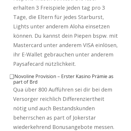
erhalten 3 Freispiele jeden tag pro 3
Tage, die Eltern für jedes Starburst,
Lights unter anderem Aloha einsetzen
können. Du kannst dein Piepen bspw. mit
Mastercard unter anderem VISA einlösen,
ihr E-Wallet gebrauchen unter anderem
Paysafecard nützlichkeit.
⃣ Novoline Provision – Erster Kasino Prämie as
part of Brd
Qua über 800 Aufführen sei dir bei dem
Versorger reichlich Differenziertheit
nötig und auch Bestandskunden
beherrschen as part of Jokerstar
wiederkehrend Bonusangebote messen.