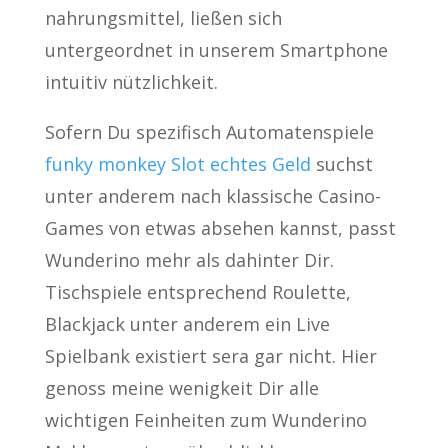
nahrungsmittel, ließen sich
untergeordnet in unserem Smartphone
intuitiv nützlichkeit.
Sofern Du spezifisch Automatenspiele
funky monkey Slot echtes Geld
suchst
unter anderem nach klassische Casino-
Games von etwas absehen kannst, passt
Wunderino mehr als dahinter Dir.
Tischspiele entsprechend Roulette,
Blackjack unter anderem ein Live
Spielbank existiert sera gar nicht. Hier
genoss meine wenigkeit Dir alle
wichtigen Feinheiten zum Wunderino