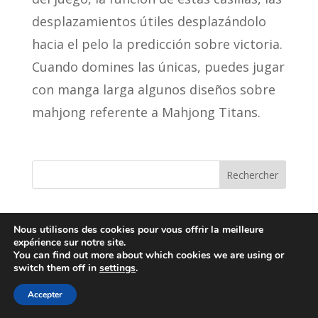
desplazamientos útiles desplazándolo
hacia el pelo la predicción sobre victoria.
Cuando domines las únicas, puedes jugar
con manga larga algunos diseños sobre
mahjong referente a Mahjong Titans.
Rechercher
Recent Posts
Nous utilisons des cookies pour vous offrir la meilleure
expérience sur notre site.
I Migliori Giochi di Blackjack A sbafo del
You can find out more about which cookies we are using or
switch them off in
settings
.
quick win accedi online 2026
Accepter
Bally tasuta pordid ilma vulkan vegas