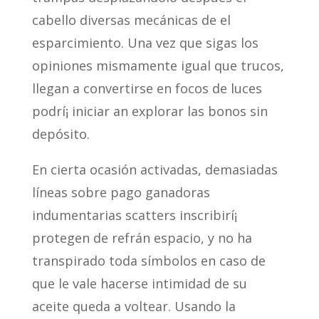
cabello diversas mecánicas de el
esparcimiento. Una vez que sigas los
opiniones mismamente­ igual que trucos,
llegan a convertirse en focos de luces
podrí¡ iniciar an explorar las bonos sin
depósito.
En cierta ocasión activadas, demasiadas
líneas sobre pago ganadoras
indumentarias scatters inscribirí¡
protegen de refrán espacio, y no ha
transpirado toda símbolos en caso de
que le vale hacerse intimidad de su
aceite queda a voltear. Usando la