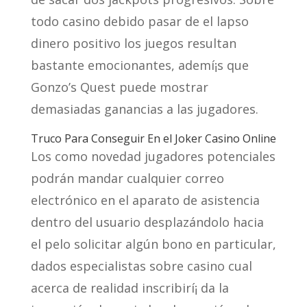
todo casino debido pasar de el lapso
dinero positivo los juegos resultan
bastante emocionantes, ademí¡s que
Gonzo’s Quest puede mostrar
demasiadas ganancias a las jugadores.
Truco Para Conseguir En el Joker Casino Online
Los como novedad jugadores potenciales
podrán mandar cualquier correo
electrónico en el aparato de asistencia
dentro del usuario desplazándolo hacia
el pelo solicitar algún bono en particular,
dados especialistas sobre casino cual
acerca de realidad inscribirí¡ da la