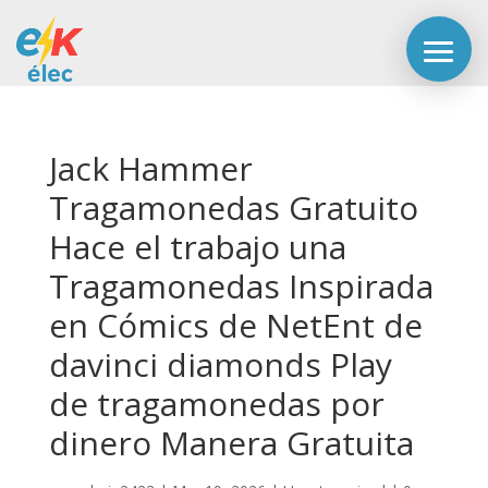
Jack Hammer
Tragamonedas Gratuito
Hace el trabajo una
Tragamonedas Inspirada
en Cómics de NetEnt de
davinci diamonds Play
de tragamonedas por
dinero Manera Gratuita