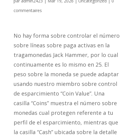
par
admin2423
|
Mar 19, 2026
|
Uncategorized
|
0
commentaires
No hay forma sobre controlar el número
sobre líneas sobre paga activas en la
tragamonedas Jack Hammer, por lo cual
continuamente es lo mismo en 25.
El
peso sobre la moneda se puede adaptar
usando nuestro miembro sobre control
de esparcimiento “Coin Value”. Una
casilla “Coins” muestra el número sobre
monedas cual protegen referente a tu
perfil de el esparcimiento, mientras que
la casilla “Cash” ubicada sobre la detalle