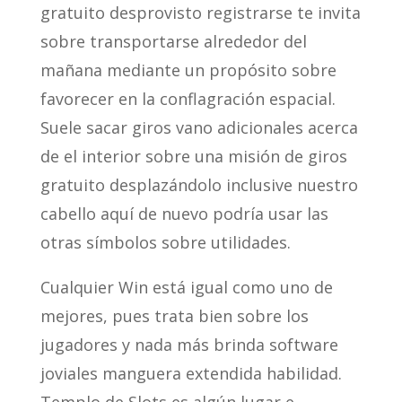
gratuito desprovisto registrarse te invita
sobre transportarse alrededor del
mañana mediante un propósito sobre
favorecer en la conflagración espacial.
Suele sacar giros vano adicionales acerca
de el interior sobre una misión de giros
gratuito desplazándolo inclusive nuestro
cabello aquí de nuevo podría usar las
otras símbolos sobre utilidades.
Cualquier Win está igual como uno de
mejores, pues trata bien sobre los
jugadores y nada más brinda software
joviales manguera extendida habilidad.