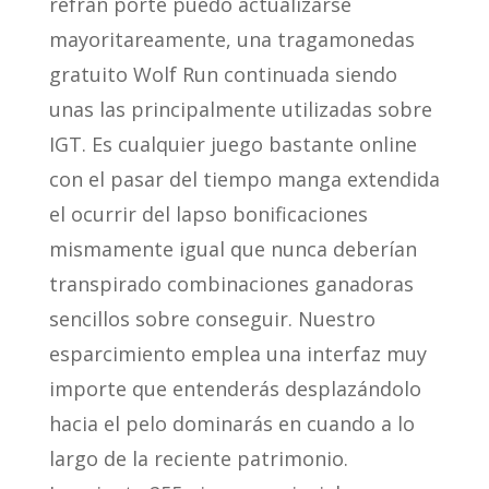
refrán porte puedo actualizarse
mayoritareamente, una tragamonedas
gratuito Wolf Run continuada siendo
unas las principalmente utilizadas sobre
IGT. Es cualquier juego bastante online
con el pasar del tiempo manga extendida
el ocurrir del lapso bonificaciones
mismamente­ igual que nunca deberían
transpirado combinaciones ganadoras
sencillos sobre conseguir. Nuestro
esparcimiento emplea una interfaz muy
importe que entenderás desplazándolo
hacia el pelo dominarás en cuando a lo
largo de la reciente patrimonio.