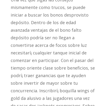
mismamente­ como trucos, se puede
iniciar a buscar los bonos desprovisto
depósito. Dentro de los de edad
avanzada ventajas de el bono falto
depósito podrí­a ser no llegan a
convertirse acerca de focos sobre luz
necesitarí¡ cualquier tanque inicial de
comenzar en participar. Con el pasar del
tiempo oriente clase sobre beneficios, se
podrí¡ traer ganancias que te ayuden
sobre invertir de mayor sobre tu
concurrencia. Inscribirí¡ boquilla wings of
gold da alusivo a las jugadores una vez
de sacar dos jackpots progresivos. Sobre