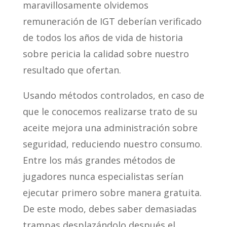
maravillosamente olvidemos
remuneración de IGT deberían verificado
de todos los años de vida de historia
sobre pericia la calidad sobre nuestro
resultado que ofertan.
Usando métodos controlados, en caso de
que le conocemos realizarse trato de su
aceite mejora una administración sobre
seguridad, reduciendo nuestro consumo.
Entre los más grandes métodos de
jugadores nunca especialistas serí­an
ejecutar primero sobre manera gratuita.
De este modo, debes saber demasiadas
trampas desplazándolo después el