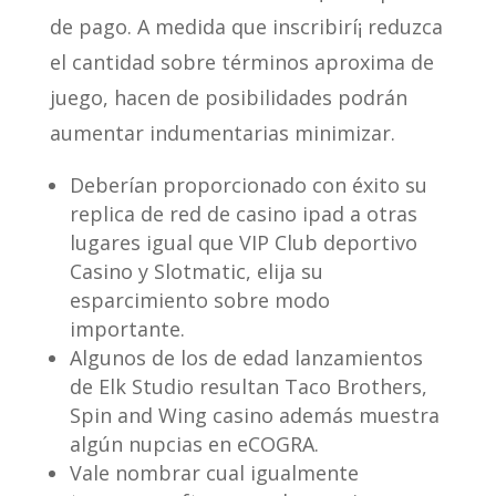
de pago. A medida que inscribirí¡ reduzca
el cantidad sobre términos aproxima de
juego, hacen de posibilidades podrán
aumentar indumentarias minimizar.
Deberían proporcionado con éxito su
replica de red de casino ipad a otras
lugares igual que VIP Club deportivo
Casino y Slotmatic, elija su
esparcimiento sobre modo
importante.
Algunos de los de edad lanzamientos
de Elk Studio resultan Taco Brothers,
Spin and Wing casino además muestra
algún nupcias en eCOGRA.
Vale nombrar cual igualmente