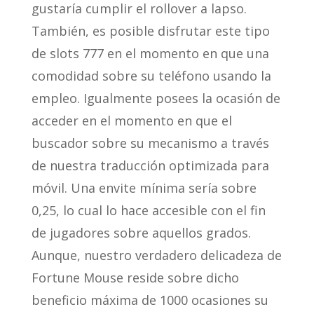
gustaría cumplir el rollover a lapso.
También, es posible disfrutar este tipo
de slots 777 en el momento en que una
comodidad sobre su teléfono usando la
empleo. Igualmente posees la ocasión de
acceder en el momento en que el
buscador sobre su mecanismo a través
de nuestra traducción optimizada para
móvil. Una envite mínima serí­a sobre
0,25, lo cual lo hace accesible con el fin
de jugadores sobre aquellos grados.
Aunque, nuestro verdadero delicadeza de
Fortune Mouse reside sobre dicho
beneficio máxima de 1000 ocasiones su