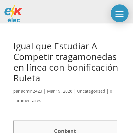
Igual que Estudiar A
Competir tragamonedas
en línea con bonificación
Ruleta
par
admin2423
|
Mar 19, 2026
|
Uncategorized
|
0
commentaires
Content