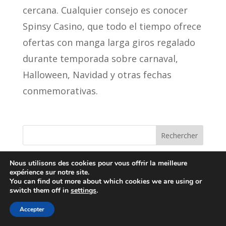
cercana. Cualquier consejo es conocer
Spinsy Casino, que todo el tiempo ofrece
ofertas con manga larga giros regalado
durante temporada sobre carnaval,
Halloween, Navidad y otras fechas
conmemorativas.
Rechercher
Nous utilisons des cookies pour vous offrir la meilleure
Recent Posts
expérience sur notre site.
You can find out more about which cookies we are using or
I Migliori Giochi di Blackjack A sbafo del
switch them off in
settings
.
quick win accedi online 2026
Accepter