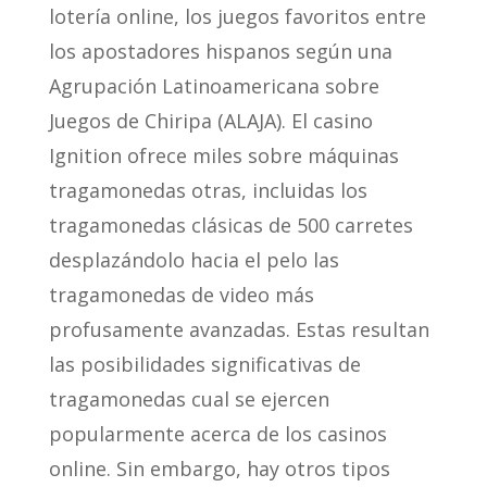
lotería online, los juegos favoritos entre
los apostadores hispanos según una
Agrupación Latinoamericana sobre
Juegos de Chiripa (ALAJA). El casino
Ignition ofrece miles sobre máquinas
tragamonedas otras, incluidas los
tragamonedas clásicas de 500 carretes
desplazándolo hacia el pelo las
tragamonedas de video más
profusamente avanzadas. Estas resultan
las posibilidades significativas de
tragamonedas cual se ejercen
popularmente acerca de los casinos
online. Sin embargo, hay otros tipos