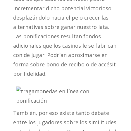
incrementar dicho potencial victorioso
desplazándolo hacia el pelo crecer las
alternativas sobre ganar nuestro lata.
Las bonificaciones resultan fondos
adicionales que los casinos le se fabrican
con de jugar. Podrían aproximarse en
forma sobre bono de recibo o de accésit
por fidelidad.
También, por eso existe tanto debate
entre los jugadores sobre los similitudes