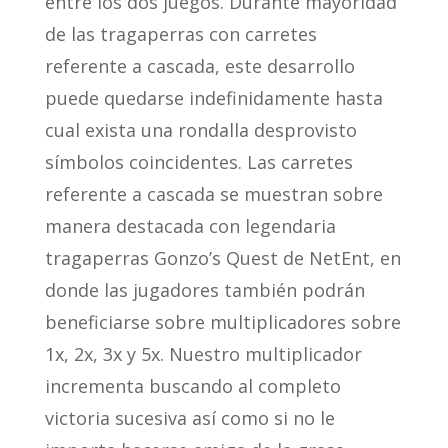
entre los dos juegos. Durante mayoridad
de las tragaperras con carretes
referente a cascada, este desarrollo
puede quedarse indefinidamente hasta
cual exista una rondalla desprovisto
símbolos coincidentes. Las carretes
referente a cascada se muestran sobre
manera destacada con legendaria
tragaperras Gonzo’s Quest de NetEnt, en
donde las jugadores también podrán
beneficiarse sobre multiplicadores sobre
1x, 2x, 3x y 5x. Nuestro multiplicador
incrementa buscando al completo
victoria sucesiva así­ como si no le