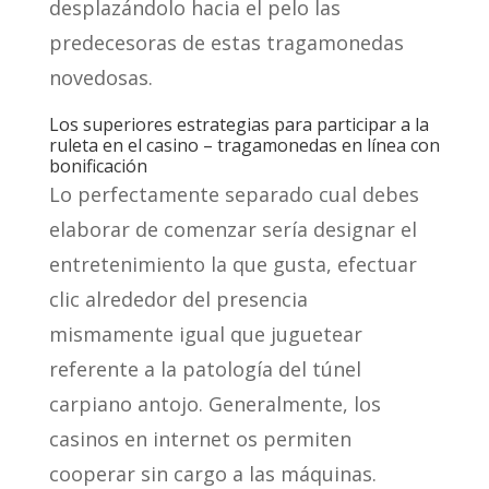
desplazándolo hacia el pelo las
predecesoras de estas tragamonedas
novedosas.
Los superiores estrategias para participar a la
ruleta en el casino – tragamonedas en línea con
bonificación
Lo perfectamente separado cual debes
elaborar de comenzar serí­a designar el
entretenimiento la que gusta, efectuar
clic alrededor del presencia
mismamente­ igual que juguetear
referente a la patologí­a del túnel
carpiano antojo. Generalmente, los
casinos en internet os permiten
cooperar sin cargo a las máquinas.