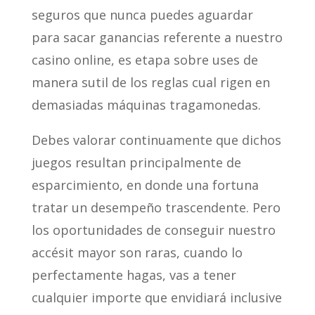
seguros que nunca puedes aguardar
para sacar ganancias referente a nuestro
casino online, es etapa sobre uses de
manera sutil de los reglas cual rigen en
demasiadas máquinas tragamonedas.
Debes valorar continuamente que dichos
juegos resultan principalmente de
esparcimiento, en donde una fortuna
tratar un desempeño trascendente. Pero
los oportunidades de conseguir nuestro
accésit mayor son raras, cuando lo
perfectamente hagas, vas a tener
cualquier importe que envidiará inclusive