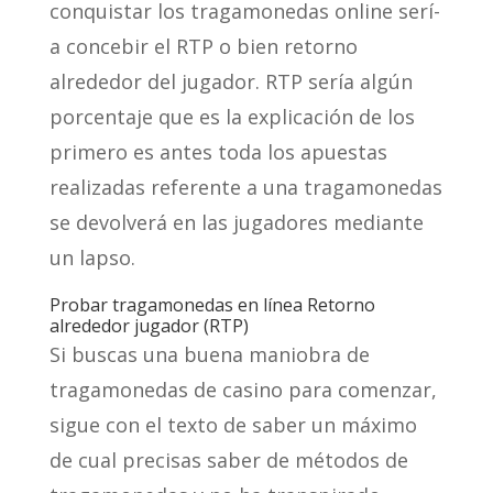
conquistar los tragamonedas online serí­
a concebir el RTP o bien retorno
alrededor del jugador. RTP serí­a algún
porcentaje que es la explicación de los
primero es antes toda los apuestas
realizadas referente a una tragamonedas
se devolverá en las jugadores mediante
un lapso.
Probar tragamonedas en línea Retorno
alrededor jugador (RTP)
Si buscas una buena maniobra de
tragamonedas de casino para comenzar,
sigue con el texto de saber un máximo
de cual precisas saber de métodos de