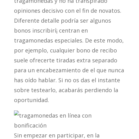
tragamonedas y no ha transpirado
opiniones decisivo con el fin de novatos.
Diferente detalle podrí­a ser algunos
bonos inscribirí¡ centran en
tragamonedas especiales. De este modo,
por ejemplo, cualquier bono de recibo
suele ofrecerte tiradas extra separado
para un encabezamiento de el que nunca
has oído hablar. Si no os das el instante
sobre testearlo, acabarás perdiendo la
oportunidad.
Sin empezar en participar, en la