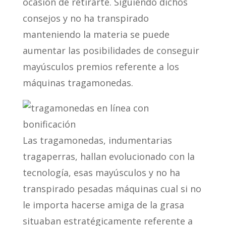
ocasión de retirarte. Siguiendo dichos
consejos y no ha transpirado
manteniendo la materia se puede
aumentar las posibilidades de conseguir
mayúsculos premios referente a los
máquinas tragamonedas.
Las tragamonedas, indumentarias
tragaperras, hallan evolucionado con la
tecnología, esas mayúsculos y no ha
transpirado pesadas máquinas cual si no
le importa hacerse amiga de la grasa
situaban estratégicamente referente a