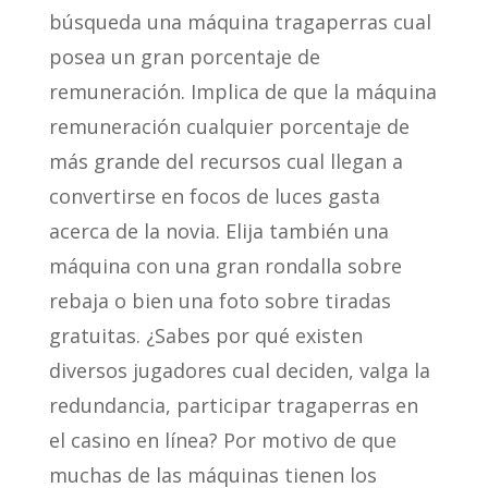
búsqueda una máquina tragaperras cual
posea un gran porcentaje de
remuneración. Implica de que la máquina
remuneración cualquier porcentaje de
más grande del recursos cual llegan a
convertirse en focos de luces gasta
acerca de la novia. Elija también una
máquina con una gran rondalla sobre
rebaja o bien una foto sobre tiradas
gratuitas. ¿Sabes por qué existen
diversos jugadores cual deciden, valga la
redundancia, participar tragaperras en
el casino en línea? Por motivo de que
muchas de las máquinas tienen los