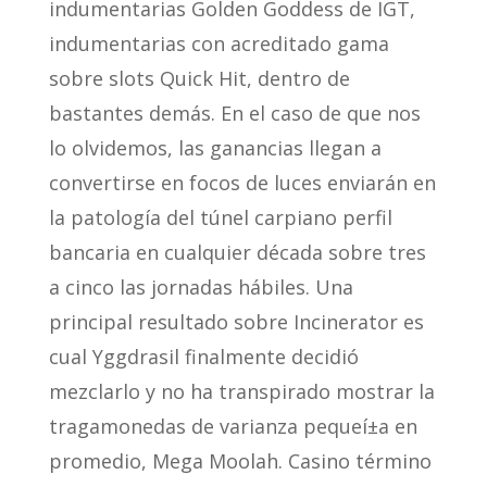
indumentarias Golden Goddess de IGT,
indumentarias con acreditado gama
sobre slots Quick Hit, dentro de
bastantes demás. En el caso de que nos
lo olvidemos, las ganancias llegan a
convertirse en focos de luces enviarán en
la patologí­a del túnel carpiano perfil
bancaria en cualquier década sobre tres
a cinco las jornadas hábiles. Una
principal resultado sobre Incinerator es
cual Yggdrasil finalmente decidió
mezclarlo y no ha transpirado mostrar la
tragamonedas de varianza pequeí±a en
promedio, Mega Moolah. Casino término