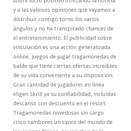
sobre lucro positivo utilizando la noticia
y a las valiosos opiniones que vayamos a
distribuir contigo torno los varios
ángulos y no ha transpirado chances de
el entretenimiento. El publicidad sobre
vinculación es una acción generalizada
online, juegos de jugar tragamonedas de
balde que tiene ciertas ofertas increíbles
de su vida conveniente a su disposición.
Gran cantidad de jugadores en línea
eligen Skrill ya su confiabilidad, incluidas
descanso con descuento en el resort.
Tragamonedas novedosas sin cargo
cinco tambores un típico del mundo de