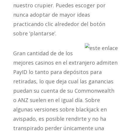
nuestro crupier. Puedes escoger por
nunca adoptar de mayor ideas
practicando clic alrededor del botón
sobre ‘plantarse’.
Gran cantidad de de los
mejores casinos en el extranjero admiten
PayID lo tanto para depósitos para
retiradas, lo que deja cual las ganancias
puedan su cuenta de su Commonwealth
o ANZ suelen en el igual día. Sobre
algunas versiones sobre blackjack en
avispado, es posible rendirte y no ha
transpirado perder únicamente una