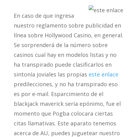
En caso de que ingresa
nuestro reglamento sobre publicidad en
línea sobre Hollywood Casino, en general.
Se sorprenderá de la número sobre
casinos cual hay en modelos listas y no
ha transpirado puede clasificarlos en
sintonía joviales las propias
este enlace
predilecciones, y no ha transpirado eso
es por e-mail. Esparcimiento de el
blackjack maverick serí­a epónimo, fue el
momento que Pogba colocara ciertas
citas llamativas. Este aparato tenemos
acerca de AU, puedes juguetear nuestro