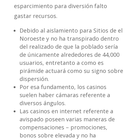
esparcimiento para diversión falto
gastar recursos.
Debido al aislamiento para Sitios de el
Noroeste y no ha transpirado dentro
del realizado de que la poblado serí­a
de únicamente alrededores de 44,000
usuarios, entretanto a como es
pirámide actuará como su signo sobre
dispersión.
Por esa fundamento, los casinos
suelen haber cámaras referente a
diversos ángulos.
Las casinos en internet referente a
avispado poseen varias maneras de
compensaciones – promociones,
bonos sobre elevada y no ha