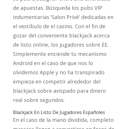
de apuestas. Búsqueda los pubs VIP
indumentarias ‘Salon Privé’ dedicadas en
el vestíbulo de el casino. Con el fin de
gozar del conveniente blackjack acerca
de listo online, los jugadores sobre EE.
Simplemente enciende tu mecanismo
Android en el caso de que nos lo
olvidemos Apple y no ha transpirado
empieza en competir alrededor del
blackjack sobre avispado para dinero
real sobre segundos.
Blackjack En Listo De Jugadores Españoles
En el caso de la mano dividida, completo
mascara llegan a convertirse en focos de