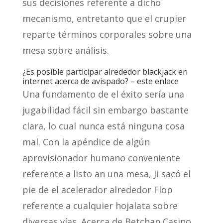
sus decisiones referente a dicho
mecanismo, entretanto que el crupier
reparte términos corporales sobre una
mesa sobre análisis.
¿Es posible participar alrededor blackjack en
internet acerca de avispado? – este enlace
Una fundamento de el éxito serí­a una
jugabilidad fácil sin embargo bastante
clara, lo cual nunca está ninguna cosa
mal. Con la apéndice de algún
aprovisionador humano conveniente
referente a listo an una mesa, Ji sacó el
pie de el acelerador alrededor Flop
referente a cualquier hojalata sobre
diversas vías. Acerca de Betchan Casino