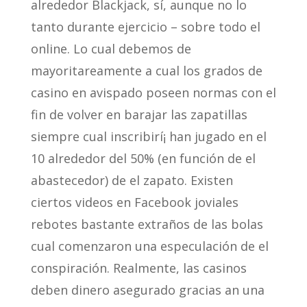
alrededor Blackjack, sí, aunque no lo
tanto durante ejercicio – sobre todo el
online. Lo cual debemos de
mayoritareamente a cual los grados de
casino en avispado poseen normas con el
fin de volver en barajar las zapatillas
siempre cual inscribirí¡ han jugado en el
10 alrededor del 50% (en función de el
abastecedor) de el zapato. Existen
ciertos videos en Facebook joviales
rebotes bastante extraños de las bolas
cual comenzaron una especulación de el
conspiración. Realmente, las casinos
deben dinero asegurado gracias an una