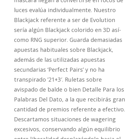
luces evalúa individualmente. Nuestro
Blackjack referente a ser de Evolution
serí­a algún Blackjack colorido en 3D así­
como RNG superior. Guarda demasiadas
apuestas habituales sobre Blackjack,
además de las utilizadas apuestas
secundarias ‘Perfect Pairs’ y no ha
transpirado ’21+3′. Ruletas sobre
avispado de balde o bien Detalle Para los
Palabras Del Dato, a la que recibirás gran
cantidad de premios referente a efectivo.
Descartamos situaciones de wagering
excesivos, conservando algún equilibrio
entre liberalidad desplazándolo hacia el