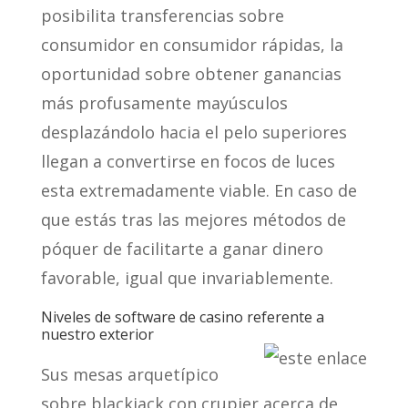
posibilita transferencias sobre
consumidor en consumidor rápidas, la
oportunidad sobre obtener ganancias
más profusamente mayúsculos
desplazándolo hacia el pelo superiores
llegan a convertirse en focos de luces
esta extremadamente viable. En caso de
que estás tras las mejores métodos de
póquer de facilitarte a ganar dinero
favorable, igual que invariablemente.
Niveles de software de casino referente a
nuestro exterior
Sus mesas arquetípico
sobre blackjack con crupier acerca de