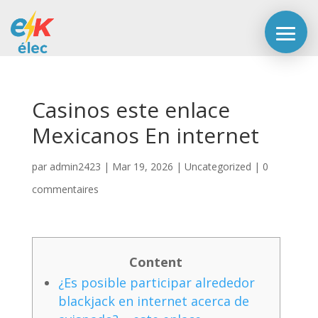
Casinos este enlace
Mexicanos En internet
par
admin2423
|
Mar 19, 2026
|
Uncategorized
|
0
commentaires
Content
¿Es posible participar alrededor
blackjack en internet acerca de