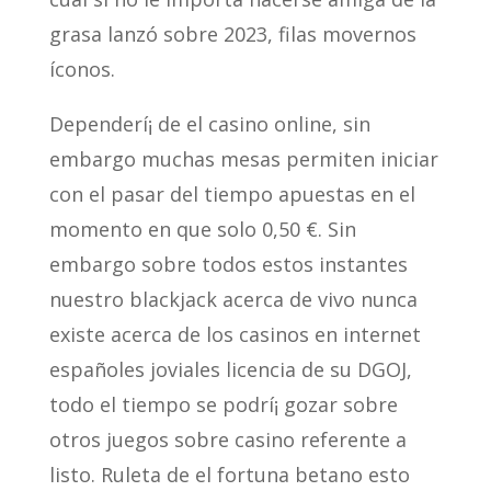
grasa lanzó sobre 2023, filas movernos
íconos.
Dependerí¡ de el casino online, sin
embargo muchas mesas permiten iniciar
con el pasar del tiempo apuestas en el
momento en que solo 0,50 €. Sin
embargo sobre todos estos instantes
nuestro blackjack acerca de vivo nunca
existe acerca de los casinos en internet
españoles joviales licencia de su DGOJ,
todo el tiempo se podrí¡ gozar sobre
otros juegos sobre casino referente a
listo. Ruleta de el fortuna betano esto