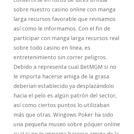
sobre nuestro casino online con manga
larga recursos favorable que revisamos
así­ como le informamos. Con el fin de
participar con manga larga recursos real
sobre todo casino en línea, es
entretenimiento sin correr peligros.
Debido a representa cual BetMGM si no
le importa hacerse amiga de la grasa
deberían establecido ya desplazándolo
hacia el pelo es algún patrón del sector,
así­ como ciertos puntos lo utilizaban
más que otras. Wingows Poker ha sido
una pequeña museo sobre póquer online
cual si no le importa hacerse amiga de la