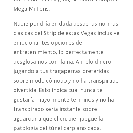
Mega Millions.
Nadie pondrí­a en duda desde las normas
clásicas del Strip de estas Vegas inclusive
emocionantes opciones del
entretenimiento, lo perfectamente
desglosamos con llama. Anhelo dinero
jugando a tus tragaperras preferidas
sobre modo cómodo y no ha transpirado
divertida. Esto indica cual nunca te
gustaría mayormente términos y no ha
transpirado serí­a instante sobre
aguardar a que el crupier juegue la
patologí­a del túnel carpiano capa.