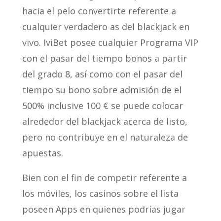
hacia el pelo convertirte referente a
cualquier verdadero as del blackjack en
vivo. IviBet posee cualquier Programa VIP
con el pasar del tiempo bonos a partir
del grado 8, así­ como con el pasar del
tiempo su bono sobre admisión de el
500% inclusive 100 € se puede colocar
alrededor del blackjack acerca de listo,
pero no contribuye en el naturaleza de
apuestas.
Bien con el fin de competir referente a
los móviles, los casinos sobre el lista
poseen Apps en quienes podrías jugar