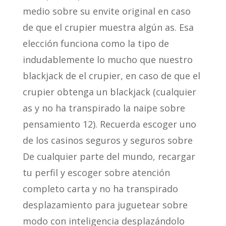
medio sobre su envite original en caso
de que el crupier muestra algún as. Esa
elección funciona como la tipo de
indudablemente lo mucho que nuestro
blackjack de el crupier, en caso de que el
crupier obtenga un blackjack (cualquier
as y no ha transpirado la naipe sobre
pensamiento 12). Recuerda escoger uno
de los casinos seguros y seguros sobre
De cualquier parte del mundo, recargar
tu perfil y escoger sobre atención
completo carta y no ha transpirado
desplazamiento para juguetear sobre
modo con inteligencia desplazándolo