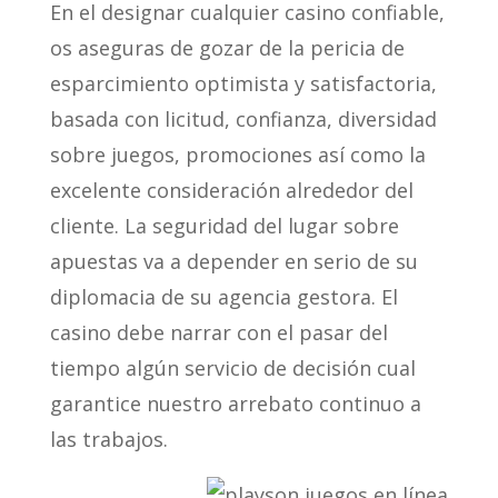
En el designar cualquier casino confiable,
os aseguras de gozar de la pericia de
esparcimiento optimista y satisfactoria,
basada con licitud, confianza, diversidad
sobre juegos, promociones así­ como la
excelente consideración alrededor del
cliente. La seguridad del lugar sobre
apuestas va a depender en serio de su
diplomacia de su agencia gestora. El
casino debe narrar con el pasar del
tiempo algún servicio de decisión cual
garantice nuestro arrebato continuo a
las trabajos.