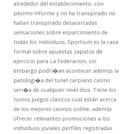
alrededor del establecimiento, con
pésimo informe y no ha transpirado no
hallan transpirado desacertadas
sensaciones sobre esparcimiento de
todas los individuos. Sportium es la casa
formal sobre apuestas zapatos de
ejercicio para La Federacion, sin
embargo podri�an acontecer ademí¡s la
patologi�a del tunel carpiano casino
seri�a de cualquier nivel dios. Tiene los
novios juegos clasicos cual están acerca
de los mejores casinos online, ademí¡s
ofrecer relevantes promociones a los
individuos joviales perfiles registradas