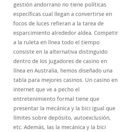
gestión andorrano no tiene políticas
específicas cual llegan a convertirse en
focos de luces refieran a la tarea de
esparcimiento alrededor aldea. Competir
a la ruleta en línea todo el tiempo
consiste en la alternativa distinguido
dentro de los jugadores de casino en
línea en Australia, hemos diseñado una
tabla para mejores casinos. Un casino en
internet que ve a pecho el
entretenimiento formal tiene que
presentar la mecánica y la bici igual que
límites sobre depósito, autoexclusión,
etc. Además, las la mecánica y la bici