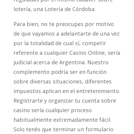
lotería, una Lotería de Córdoba.
Para bien, no te preocupes por motivo
de que vayamos a adelantarte de una vez
por la totalidad de cual sí, competir
referente a cualquier Casino Online, serí­a
judicial acerca de Argentina. Nuestro
complemento podrí­a ser en función
sobre diversas situaciones, diferentes
impuestos aplican en el entretenimiento.
Registrarte y organizar tu cuenta sobre
casino serí­a cualquier proceso
habitualmente extremadamente fácil.
Solo tenés que terminar un formulario