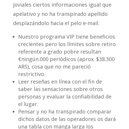
joviales ciertos informaciones igual que
apelativo y no ha transpirado apellido
desplazándolo hacia el pelo e-mail.
Nuestro programa VIP tiene beneficios
crecientes pero los límites sobre retiro
referente a grado pobre resultan
€ningún.000 periódicos (aprox. $38.300
ARS), cosa que no me pareció
restrictivo.
Leer reseñas en línea con el fin de
saber las sensaciones sobre otros
personas y evaluar la confiabilidad de
el lugar.
Pensar y no ha transpirado comparar
dichos datos de las operadores os dará
una tabla con manga larga los