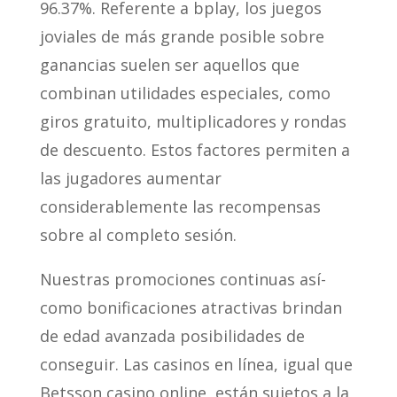
96.37%. Referente a bplay, los juegos
joviales de más grande posible sobre
ganancias suelen ser aquellos que
combinan utilidades especiales, como
giros gratuito, multiplicadores y rondas
de descuento. Estos factores permiten a
las jugadores aumentar
considerablemente las recompensas
sobre al completo sesión.
Nuestras promociones continuas así­
como bonificaciones atractivas brindan
de edad avanzada posibilidades de
conseguir. Las casinos en línea, igual que
Betsson casino online, están sujetos a la