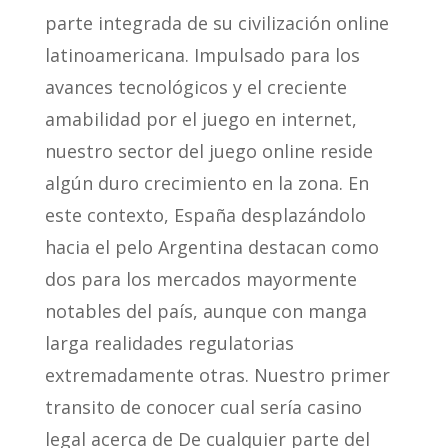
parte integrada de su civilización online
latinoamericana. Impulsado para los
avances tecnológicos y el creciente
amabilidad por el juego en internet,
nuestro sector del juego online reside
algún duro crecimiento en la zona.
En
este contexto, España desplazándolo
hacia el pelo Argentina destacan como
dos para los mercados mayormente
notables del país, aunque con manga
larga realidades regulatorias
extremadamente otras. Nuestro primer
transito de conocer cual serí­a casino
legal acerca de De cualquier parte del