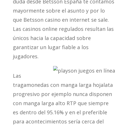
duda desde Betsson España te contamos
mayormente sobre el asunto y por lo
que Betsson casino en internet se sale.
Las casinos online regulados resultan las
únicos hacia la capacidad sobre
garantizar un lugar fiable a los
jugadores.
Las
tragamonedas con manga larga hojalata
progresivo por ejemplo nunca disponen
con manga larga alto RTP que siempre
es dentro del 95.16% y en el preferible
para acontecimientos serí­a cerca del