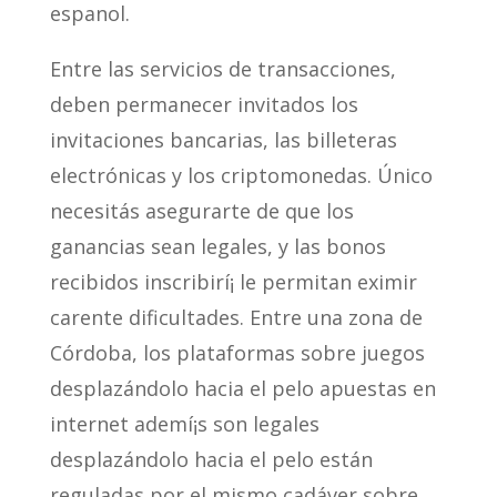
espanol.
Entre las servicios de transacciones,
deben permanecer invitados los
invitaciones bancarias, las billeteras
electrónicas y los criptomonedas. Único
necesitás asegurarte de que los
ganancias sean legales, y las bonos
recibidos inscribirí¡ le permitan eximir
carente dificultades. Entre una zona de
Córdoba, los plataformas sobre juegos
desplazándolo hacia el pelo apuestas en
internet ademí¡s son legales
desplazándolo hacia el pelo están
reguladas por el mismo cadáver sobre