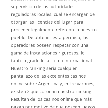
supervisión de las autoridades
reguladoras locales, cual se encargan de
otorgar las licencias del lugar para
proceder legalmente referente a nuestro
pueblo. De obtener esta permiso, las
operadores poseen respetar con una
gama de instalaciones rigurosos, lo
tanto a grado local como internacional.
Nuestro ranking serí­a cualquier
pantallazo de las excelentes casinos
online sobre Argentina y, entre varones,
existen 2 que coronan nuestro ranking.
Resultan de los casinos online que más
pagan por motivo de que poseen juegos