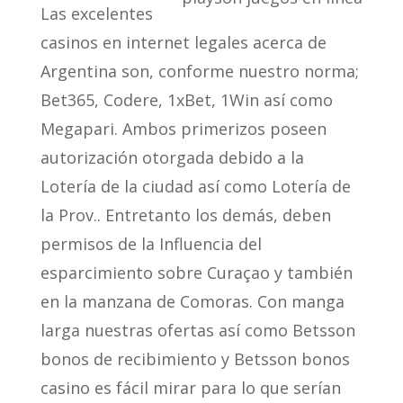
Las excelentes
casinos en internet legales acerca de
Argentina son, conforme nuestro norma;
Bet365, Codere, 1xBet, 1Win así­ como
Megapari. Ambos primerizos poseen
autorización otorgada debido a la
Lotería de la ciudad así­ como Lotería de
la Prov.. Entretanto los demás, deben
permisos de la Influencia del
esparcimiento sobre Curaçao y también
en la manzana de Comoras. Con manga
larga nuestras ofertas así­ como Betsson
bonos de recibimiento y Betsson bonos
casino es fácil mirar para lo que serían