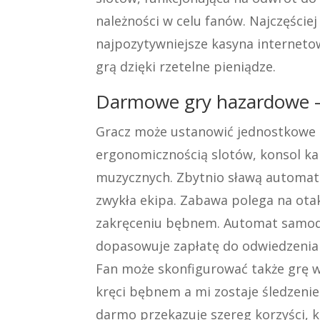
należności w celu fanów. Najczęściej
najpozytywniejsze kasyna interneto
grą dzięki rzetelne pieniądze.
Darmowe gry hazardowe 
Gracz może ustanowić jednostkowe k
ergonomicznością slotów, konsol ka
muzycznych. Zbytnio sławą automat
zwykła ekipa. Zabawa polega na o
zakręceniu bębnem. Automat samodzie
dopasowuje zapłatę do odwiedzenia
Fan może skonfigurować także grę 
kręci bębnem a mi zostaje śledzenie
darmo przekazuje szereg korzyści, k