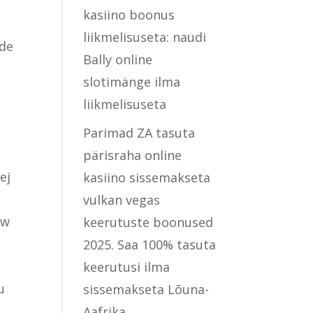
kasiino boonus
liikmelisuseta: naudi
ede
Bally online
slotimänge ilma
u
liikmelisuseta
Parimad ZA tasuta
pärisraha online
ej
kasiino sissemakseta
vulkan vegas
 w
keerutuste boonused
2025. Saa 100% tasuta
keerutusi ilma
u
sissemakseta Lõuna-
Aafrika