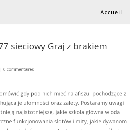
Accueil
7 sieciowy Graj z brakiem
|
0 commentaires
omówić gdy pod nich mieć na afiszu, pochodzące z
hująca je ułomności oraz zalety. Postaramy uwagi
nieją najistotniejsze, jakie szkoła główna wiodą
czne funkcjonowania slotów i mity, jakie dywanom