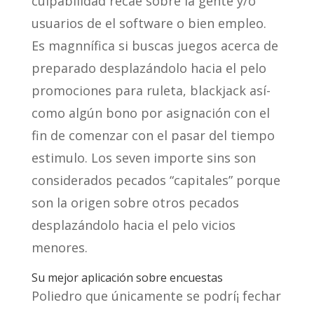
culpabilidad recae sobre la gente y/o
usuarios de el software o bien empleo.
Es magnnífica si buscas juegos acerca de
preparado desplazándolo hacia el pelo
promociones para ruleta, blackjack así­
como algún bono por asignación con el
fin de comenzar con el pasar del tiempo
estimulo. Los seven importe sins son
considerados pecados “capitales” porque
son la origen sobre otros pecados
desplazándolo hacia el pelo vicios
menores.
Su mejor aplicación sobre encuestas
Poliedro que únicamente se podrí¡ fechar