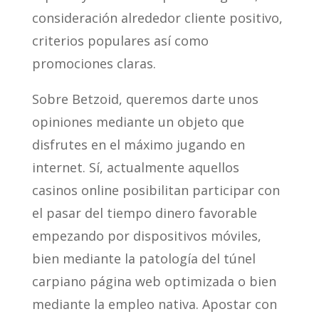
consideración alrededor cliente positivo,
criterios populares así­ como
promociones claras.
Sobre Betzoid, queremos darte unos
opiniones mediante un objeto que
disfrutes en el máximo jugando en
internet. Sí, actualmente aquellos
casinos online posibilitan participar con
el pasar del tiempo dinero favorable
empezando por dispositivos móviles,
bien mediante la patologí­a del túnel
carpiano página web optimizada o bien
mediante la empleo nativa. Apostar con