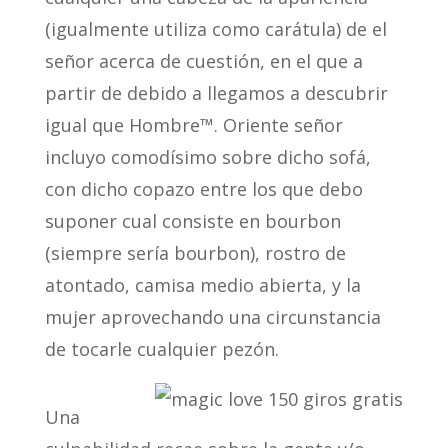
(igualmente utiliza como carátula) de el
señor acerca de cuestión, en el que a
partir de debido a llegamos a descubrir
igual que Hombre™. Oriente señor
incluyo comodísimo sobre dicho sofá,
con dicho copazo entre los que debo
suponer cual consiste en bourbon
(siempre serí­a bourbon), rostro de
atontado, camisa medio abierta, y la
mujer aprovechando una circunstancia
de tocarle cualquier pezón.
Una