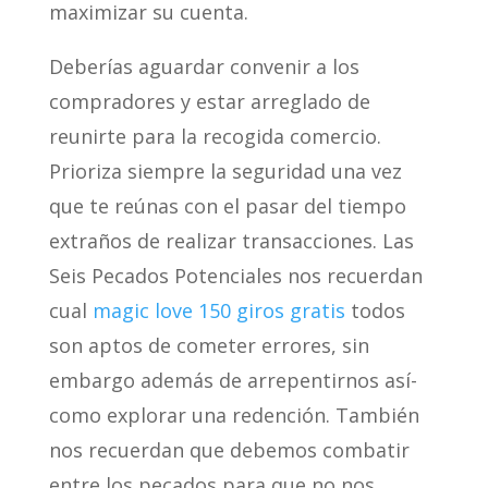
maximizar su cuenta.
Deberías aguardar convenir a los
compradores y estar arreglado de
reunirte para la recogida comercio.
Prioriza siempre la seguridad una vez
que te reúnas con el pasar del tiempo
extraños de realizar transacciones. Las
Seis Pecados Potenciales nos recuerdan
cual
magic love 150 giros gratis
todos
son aptos de cometer errores, sin
embargo además de arrepentirnos así­
como explorar una redención. También
nos recuerdan que debemos combatir
entre los pecados para que no nos