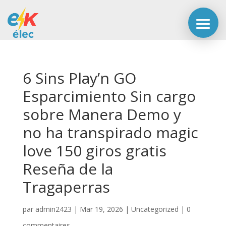
6 Sins Play’n GO
Esparcimiento Sin cargo
sobre Manera Demo y
no ha transpirado magic
love 150 giros gratis
Reseña de la
Tragaperras
par
admin2423
|
Mar 19, 2026
|
Uncategorized
|
0
commentaires