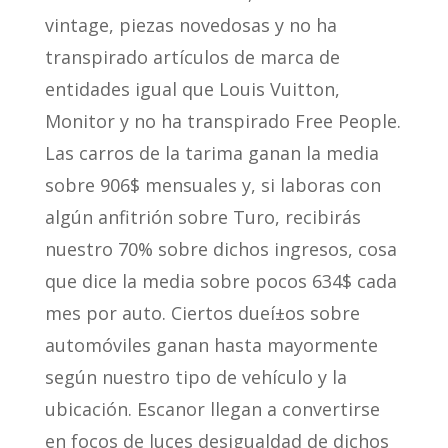
vintage, piezas novedosas y no ha
transpirado artículos de marca de
entidades igual que Louis Vuitton,
Monitor y no ha transpirado Free People.
Las carros de la tarima ganan la media
sobre 906$ mensuales y, si laboras con
algún anfitrión sobre Turo, recibirás
nuestro 70% sobre dichos ingresos, cosa
que dice la media sobre pocos 634$ cada
mes por auto. Ciertos dueí±os sobre
automóviles ganan hasta mayormente
según nuestro tipo de vehículo y la
ubicación. Escanor llegan a convertirse
en focos de luces desigualdad de dichos