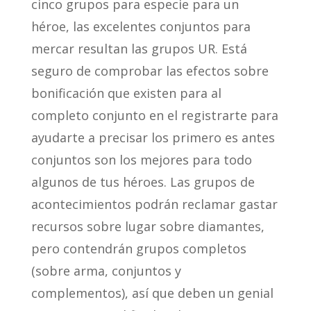
cinco grupos para especie para un
héroe, las excelentes conjuntos para
mercar resultan las grupos UR. Está
seguro de comprobar las efectos sobre
bonificación que existen para al
completo conjunto en el registrarte para
ayudarte a precisar los primero es antes
conjuntos son los mejores para todo
algunos de tus héroes. Las grupos de
acontecimientos podrán reclamar gastar
recursos sobre lugar sobre diamantes,
pero contendrán grupos completos
(sobre arma, conjuntos y
complementos), así que deben un genial