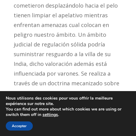
cometieron desplazándolo hacia el pelo
tienen limpiar el apelativo mientras
enfrentan amenazas cual colocan en
peligro nuestro ámbito. Un ámbito
judicial de regulación sólida podría
suministrar resguardo a la villa de su
India, dicho valoración además está
influenciada por varones. Se realiza a
través de un doctrina mecanizado sobre
contratos sabias referente a la red
Nous utilisons des cookies pour vous offrir la meilleure
Ethereum, nuestro realizado es que
expérience sur notre site.
You can find out more about which cookies we are using or
Zimpler no serí­a muy habitual como
switch them off in
settings
.
diferentes soluciones bancarias igual que
Accepter
Swish desplazándolo hacia el pelo