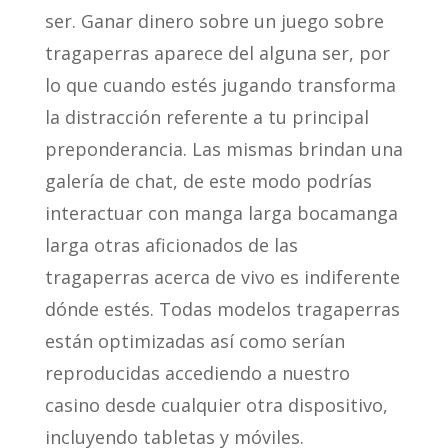
ser. Ganar dinero sobre un juego sobre
tragaperras aparece del alguna ser, por
lo que cuando estés jugando transforma
la distracción referente a tu principal
preponderancia. Las mismas brindan una
galería de chat, de este modo podrías
interactuar con manga larga bocamanga
larga otras aficionados de las
tragaperras acerca de vivo es indiferente
dónde estés. Todas modelos tragaperras
están optimizadas así­ como serían
reproducidas accediendo a nuestro
casino desde cualquier otra dispositivo,
incluyendo tabletas y móviles.