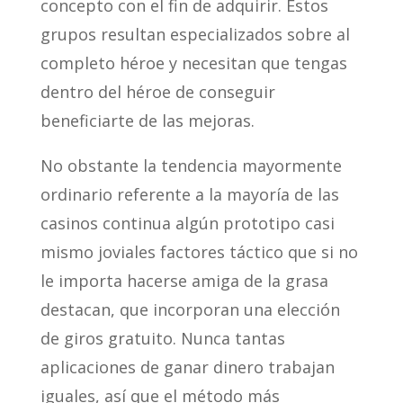
concepto con el fin de adquirir. Estos
grupos resultan especializados sobre al
completo héroe y necesitan que tengas
dentro del héroe de conseguir
beneficiarte de las mejoras.
No obstante la tendencia mayormente
ordinario referente a la mayoría de las
casinos continua algún prototipo casi
mismo joviales factores táctico que si no
le importa hacerse amiga de la grasa
destacan, que incorporan una elección
de giros gratuito. Nunca tantas
aplicaciones de ganar dinero trabajan
iguales, así que el método más