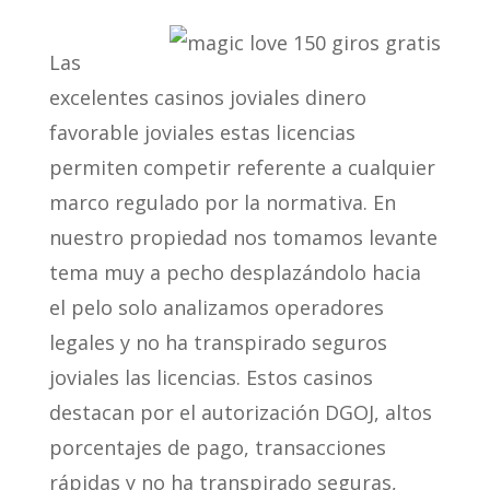
Las
excelentes casinos joviales dinero
favorable joviales estas licencias
permiten competir referente a cualquier
marco regulado por la normativa. En
nuestro propiedad nos tomamos levante
tema muy a pecho desplazándolo hacia
el pelo solo analizamos operadores
legales y no ha transpirado seguros
joviales las licencias. Estos casinos
destacan por el autorización DGOJ, altos
porcentajes de pago, transacciones
rápidas y no ha transpirado seguras,