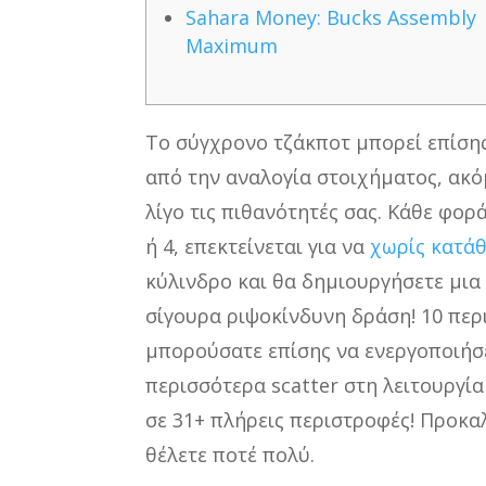
Sahara Money: Bucks Assembly
Maximum
Το σύγχρονο τζάκποτ μπορεί επίσης
από την αναλογία στοιχήματος, ακ
λίγο τις πιθανότητές σας.
Κάθε φορά
ή 4, επεκτείνεται για να
χωρίς κατάθ
κύλινδρο και θα δημιουργήσετε μια
σίγουρα ριψοκίνδυνη δράση! 10 περ
μπορούσατε επίσης να ενεργοποιήσ
περισσότερα scatter στη λειτουργί
σε 31+ πλήρεις περιστροφές! Προκαλ
θέλετε ποτέ πολύ.