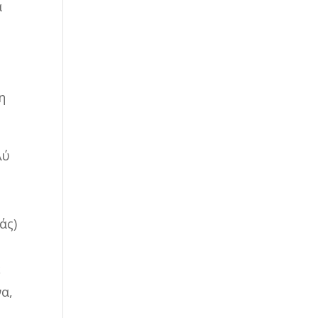
ά
η
λύ
υ
άς)
ε
να,