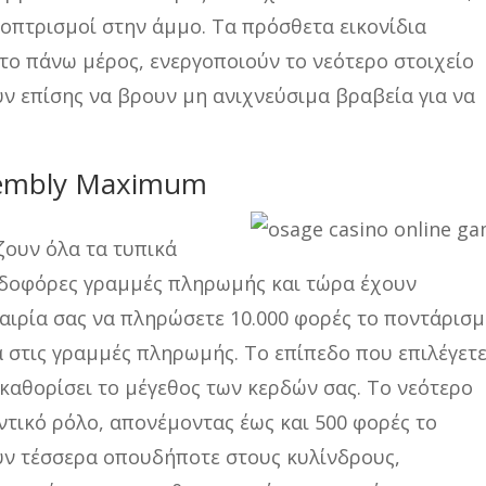
οπτρισμοί στην άμμο. Τα πρόσθετα εικονίδια
το πάνω μέρος, ενεργοποιούν το νεότερο στοιχείο
ύν επίσης να βρουν μη ανιχνεύσιμα βραβεία για να
sembly Maximum
ζουν όλα τα τυπικά
ρδοφόρες γραμμές πληρωμής και τώρα έχουν
καιρία σας να πληρώσετε 10.000 φορές το ποντάρισ
α στις γραμμές πληρωμής. Το επίπεδο που επιλέγετε
καθορίσει το μέγεθος των κερδών σας. Το νεότερο
αντικό ρόλο, απονέμοντας έως και 500 φορές το
ν τέσσερα οπουδήποτε στους κυλίνδρους,