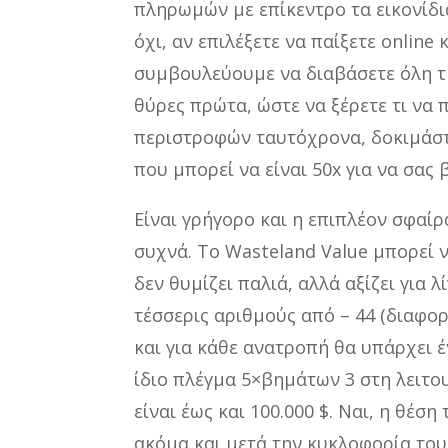
πληρωμών με επίκεντρο τα εικονίδι
όχι, αν επιλέξετε να παίξετε onlin
συμβουλεύουμε να διαβάσετε όλη τη
θύρες πρώτα, ώστε να ξέρετε τι να 
περιστροφών ταυτόχρονα, δοκιμάστε
που μπορεί να είναι 50x για να σας
Είναι γρήγορο και η επιπλέον σφαίρ
συχνά. Το Wasteland Value μπορεί ν
δεν θυμίζει παλιά, αλλά αξίζει για
τέσσερις αριθμούς από – 44 (διαφορ
και για κάθε ανατροπή θα υπάρχει 
ίδιο πλέγμα 5×βημάτων 3 στη λειτο
είναι έως και 100.000 $. Ναι, η θέσ
ακόμα και μετά την κυκλοφορία του 