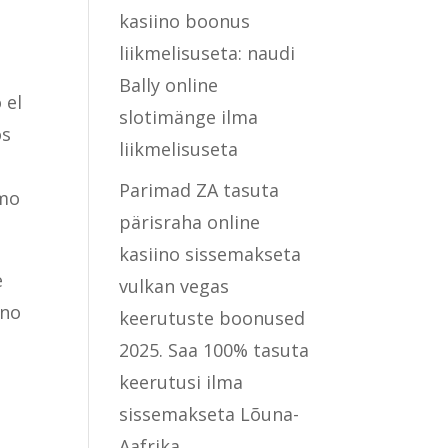
kasiino boonus
liikmelisuseta: naudi
Bally online
 el
slotimänge ilma
os
liikmelisuseta
Parimad ZA tasuta
imo
pärisraha online
kasiino sissemakseta
e
vulkan vegas
 no
keerutuste boonused
2025. Saa 100% tasuta
keerutusi ilma
sissemakseta Lõuna-
Aafrika