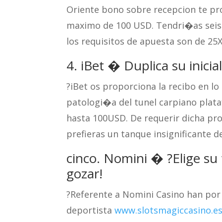
Oriente bono sobre recepcion te pr
maximo de 100 USD. Tendri�as seis l
los requisitos de apuesta son de 25X
4. iBet � Duplica su inici
?iBet os proporciona la recibo en lo
patologi�a del tunel carpiano plata
hasta 100USD. De requerir dicha pr
prefieras un tanque insignificante d
cinco. Nomini � ?Elige su 
gozar!
?Referente a Nomini Casino han por 
deportista
www.slotsmagiccasino.e