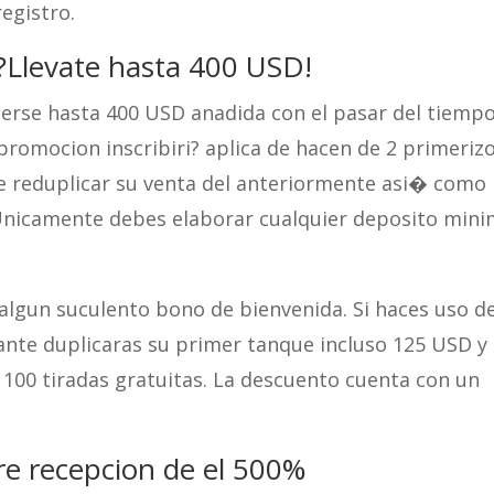
egistro.
?Llevate hasta 400 USD!
erse hasta 400 USD anadida con el pasar del tiempo
promocion inscribiri? aplica de hacen de 2 primeriz
de reduplicar su venta del anteriormente asi� como
 ?Unicamente debes elaborar cualquier deposito min
algun suculento bono de bienvenida. Si haces uso d
ante duplicaras su primer tanque incluso 125 USD y
 100 tiradas gratuitas. La descuento cuenta con un
re recepcion de el 500%