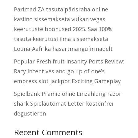
Parimad ZA tasuta pärisraha online
kasiino sissemakseta vulkan vegas
keerutuste boonused 2025. Saa 100%
tasuta keerutusi ilma sissemakseta
Lõuna-Aafrika hasartmängufirmadelt
Popular Fresh fruit Insanity Ports Review:
Racy Incentives and go up of one’s
empress slot jackpot Exciting Gameplay
Spielbank Prämie ohne Einzahlung razor
shark Spielautomat Letter kostenfrei
degustieren
Recent Comments