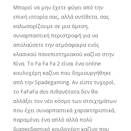
Μπορεί να μην έχετε φύγει από την
επική ιστορία σας, αλλά αντίθετα, σας
καλωσορίζουμε σε μια άμεση,
συναρπαστική περιστροφή για να
απολαύσετε την ατμόσφαιρα ενός
κλασικού πανεπιστημιακού καζίνο στην
Κίνα. Το Fa Fa Fa 2 είναι ένα online
κουλοχέρη καζίνο που δημιουργήθηκε
από την Spadegaming. Αν είστε τυχεροί,
το FaFaFa dos πιθανότατα δεν θα
αλλάξει τον νέο κόσμο των στοιχημάτων
που έχει συναρπαστικά χαρακτηριστικά,
παραμένει ένα απλό αλλά πολύ
διασκεδαστικό κουλοχέρη καζίνο που