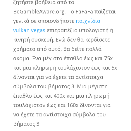
ζητήστε βοήθεια από το
BeGambleAware.org. Το FaFaFa παίζεται
γενικά σε οποιονδήποτε
παιχνίδια
vulkan vegas
επιτραπέζιο υπολογιστή ή
κινητή συσκευή. Ενώ δεν θα κερδίσετε
χρήματα από αυτό, θα δείτε πολλά
ακόμα. Ένα μέγιστο έπαθλο έως και 75x
και μια πληρωμή τουλάχιστον έως και 5x
δίνονται για να έχετε τα αντίστοιχα
σύμβολα του βήματος 3. Μια μέγιστη
έπαθλο έως και 400x και μια πληρωμή
τουλάχιστον έως και 160x δίνονται για
να έχετε τα αντίστοιχα σύμβολα του
βήματος 3.